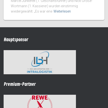
Marcel Junkereit (1. Geschäftsführer) und Nick Große-
Wortmann (1. Kassierer) wurden einstimmig
wiedergewählt. „Es war eine
Weiterlesen
Hauptsponsor
Premium-Partner