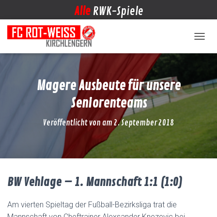
Alle
RWK-Spiele
NAVIG
Magere Ausbeute für unsere
Seniorenteams
Veröffentlicht von
am
2. September 2018
BW Vehlage – 1. Mannschaft
1:1 (1:0)
Am vierten Spieltag der Fußball-Bezirksliga trat die
Mannschaft von Cheftrainer Alexsander Knezevic bei