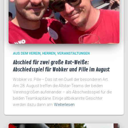
AUS DEM VEREIN
HERREN
VERANSTALTUNGEN
Abschied für zwei große Rot-Weiße:
Abschiedsspiel für Wobker und Pille im August
Wobker vs. Pille – Das ist ein Duell der besonderen Art.
Am 28. August treffen die Allstar-Teams der beiden
Vereinsgrößen aufeinander – als Abschiedsspiel für die
beiden Teamkapitäne. Einige altbekannte Gesichter
werden dazu dann am
Weiterlesen