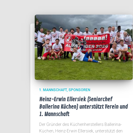
1. MANNSCHAFT
SPONSOREN
Heinz-Erwin Ellersiek (Seniorchef
Ballerina Küchen) unterstützt Verein und
1. Mannschaft
Der Gründer des Küchenherstellers Ballerina-
Küchen, Heinz-Erwin Ellersiek, unterstützt den