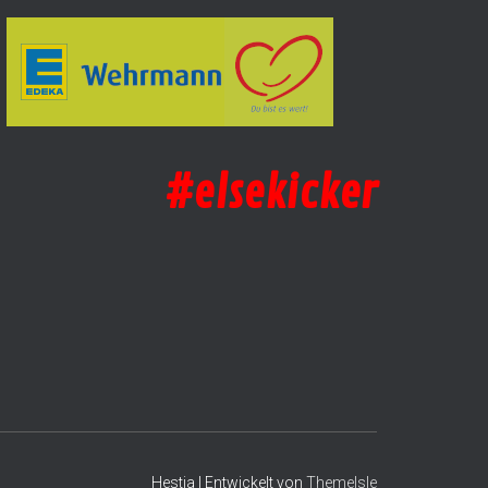
#elsekicker
Hestia | Entwickelt von
ThemeIsle