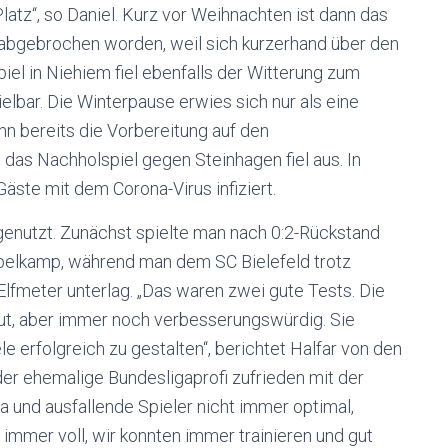
atz“, so Daniel. Kurz vor Weihnachten ist dann das
 abgebrochen worden, weil sich kurzerhand über den
piel in Niehiem fiel ebenfalls der Witterung zum
elbar. Die Winterpause erwies sich nur als eine
n bereits die Vorbereitung auf den
 das Nachholspiel gegen Steinhagen fiel aus. In
äste mit dem Corona-Virus infiziert.
genutzt. Zunächst spielte man nach 0:2-Rückstand
pelkamp, während man dem SC Bielefeld trotz
lfmeter unterlag. „Das waren zwei gute Tests. Die
gut, aber immer noch verbesserungswürdig. Sie
 erfolgreich zu gestalten“, berichtet Halfar von den
der ehemalige Bundesligaprofi zufrieden mit der
a und ausfallende Spieler nicht immer optimal,
l immer voll, wir konnten immer trainieren und gut