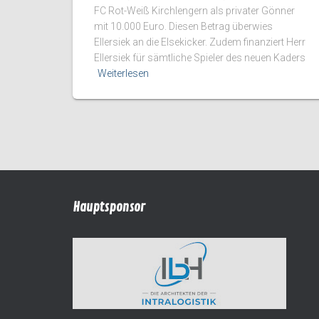
FC Rot-Weiß Kirchlengern als privater Gönner
mit 10.000 Euro. Diesen Betrag überwies
Ellersiek an die Elsekicker. Zudem finanziert Herr
Ellersiek für sämtliche Spieler des neuen Kaders
Weiterlesen
Hauptsponsor