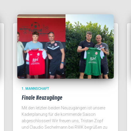
1. MANNSCHAFT
Finale Neuzugänge
Mit den letzten beiden Neuzugängen ist unsere
Kaderplanung für die kommende Saison
abgeschlossen! Wir freuen uns, Tristan Zopf
und Claudio Sechelmann bei RWK begrüßen zu