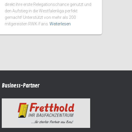
direkt ihre erste Relegationschance genutzt und
den Aufstieg in die Westfalenliga perfekt
gemacht! Unterstützt von mehr als 200
mitgereisten RWK-Fans
Weiterlesen
Business-Partner