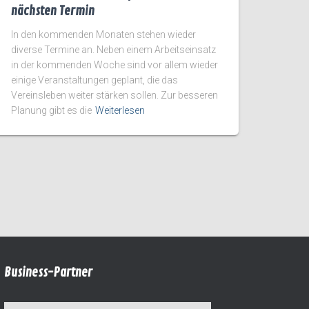
nächsten Termin
In den kommenden Monaten stehen wieder
diverse Termine an. Neben einem Arbeitseinsatz
in der kommenden Woche sind vor allem wieder
einige Veranstaltungen geplant, die das
Vereinsleben weiter stärken sollen. Zur besseren
Planung gibt es die
Weiterlesen
Business-Partner