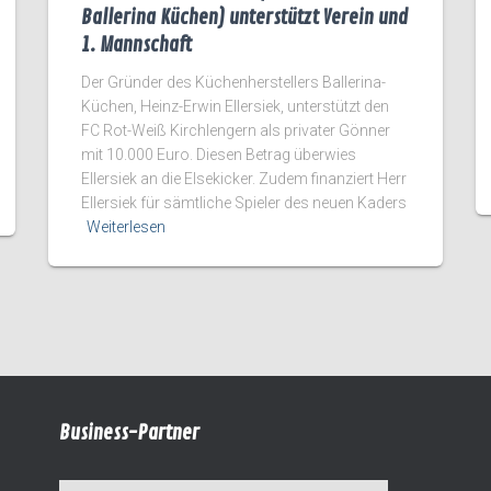
Ballerina Küchen) unterstützt Verein und
1. Mannschaft
Der Gründer des Küchenherstellers Ballerina-
Küchen, Heinz-Erwin Ellersiek, unterstützt den
FC Rot-Weiß Kirchlengern als privater Gönner
mit 10.000 Euro. Diesen Betrag überwies
Ellersiek an die Elsekicker. Zudem finanziert Herr
Ellersiek für sämtliche Spieler des neuen Kaders
Weiterlesen
Business-Partner