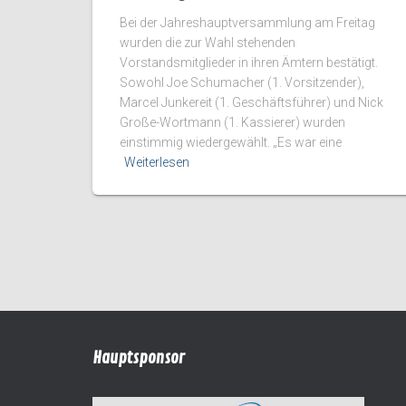
Bei der Jahreshauptversammlung am Freitag
wurden die zur Wahl stehenden
Vorstandsmitglieder in ihren Ämtern bestätigt.
Sowohl Joe Schumacher (1. Vorsitzender),
Marcel Junkereit (1. Geschäftsführer) und Nick
Große-Wortmann (1. Kassierer) wurden
einstimmig wiedergewählt. „Es war eine
Weiterlesen
Hauptsponsor