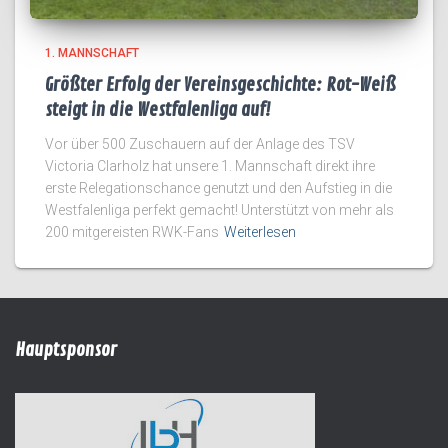
1. MANNSCHAFT
Größter Erfolg der Vereinsgeschichte: Rot-Weiß
steigt in die Westfalenliga auf!
Vor über 500 Zuschauern auf der Anlage des TSV
Victoria Clarholz hat unsere 1. Mannschaft direkt ihre
erste Relegationschance genutzt und den Aufstieg in die
Westfalenliga perfekt gemacht! Unterstützt von mehr als
200 mitgereisten RWK-Fans
Weiterlesen
Hauptsponsor