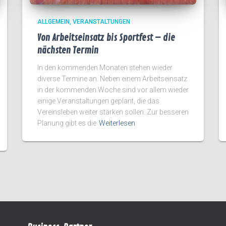
ALLGEMEIN
VERANSTALTUNGEN
Von Arbeitseinsatz bis Sportfest – die
nächsten Termin
In den kommenden Monaten stehen wieder
diverse Termine an. Neben einem Arbeitseinsatz
in der kommenden Woche sind vor allem wieder
einige Veranstaltungen geplant, die das
Vereinsleben weiter stärken sollen. Zur besseren
Planung gibt es die
Weiterlesen