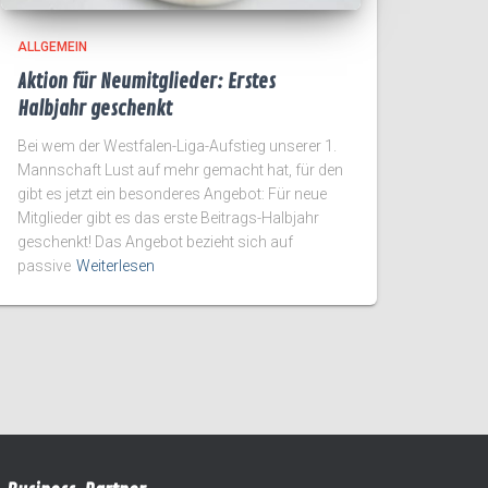
ALLGEMEIN
Aktion für Neumitglieder: Erstes
Halbjahr geschenkt
Bei wem der Westfalen-Liga-Aufstieg unserer 1.
Mannschaft Lust auf mehr gemacht hat, für den
gibt es jetzt ein besonderes Angebot: Für neue
Mitglieder gibt es das erste Beitrags-Halbjahr
geschenkt! Das Angebot bezieht sich auf
passive
Weiterlesen