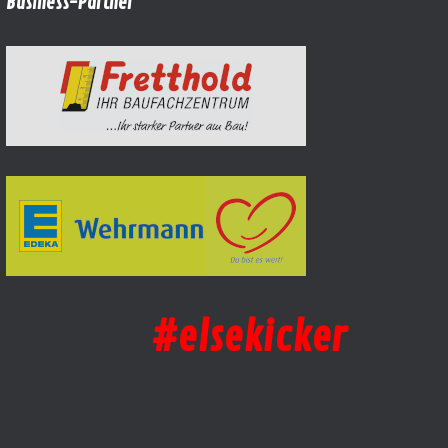
Business-Partner
#elsekicker