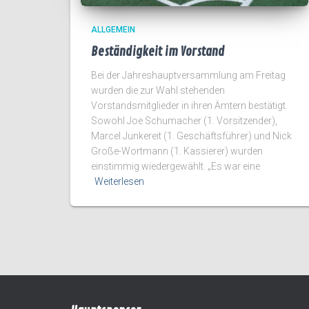
ALLGEMEIN
Beständigkeit im Vorstand
Bei der Jahreshauptversammlung am Freitag
wurden die zur Wahl stehenden
Vorstandsmitglieder in ihren Ämtern bestätigt.
Sowohl Joe Schumacher (1. Vorsitzender),
Marcel Junkereit (1. Geschäftsführer) und Nick
Große-Wortmann (1. Kassierer) wurden
einstimmig wiedergewählt. „Es war eine
Weiterlesen