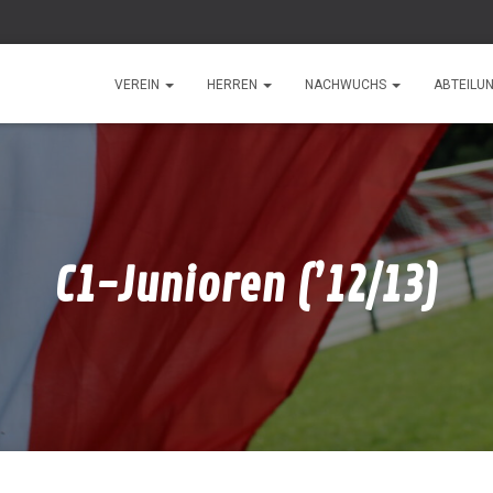
VEREIN
HERREN
NACHWUCHS
ABTEILU
C1-Junioren (’12/13)