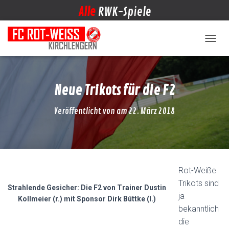
Alle
RWK-Spiele
NAVIG
Neue Trikots für die F2
Veröffentlicht von
am
22. März 2018
Rot-Weiße
Trikots sind
Strahlende Gesicher: Die F2 von Trainer Dustin
ja
Kollmeier (r.) mit Sponsor Dirk Büttke (l.)
bekanntlich
die