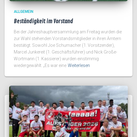
ALLGEMEIN
Beständigkeit im Vorstand
Bei der Jahreshauptversammlung am Freitag wurden die
zur Wahl stehenden Vorstandsmitglieder in ihren Ämtern
bestätigt. Sowohl Joe Schumacher (1. Vorsitzender),
Marcel Junkereit (1. Geschäftsführer) und Nick Große-
Wortmann (1. Kassierer) wurden einstimmig
wiedergewählt. „Es war eine
Weiterlesen