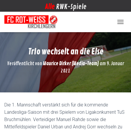
Alle
RWK-Spiele
NAVIG
Trio wechselt an die Else
Veröffentlicht von
Maurice Dirker (Media-Team)
am
9. Januar
2021
Die 1. Mannschaft verstärkt sich für die kommende
Landesliga-Saison mit drei Spielern von Ligakonkurrent TuS
Bruchmühlen. Verteidiger Manuel Rahde sowie die
Mittelfeldspieler Daniel Urban und Andrej Gorr wechseln zu