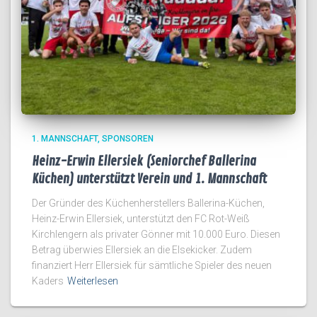
1. MANNSCHAFT
SPONSOREN
Heinz-Erwin Ellersiek (Seniorchef Ballerina
Küchen) unterstützt Verein und 1. Mannschaft
Der Gründer des Küchenherstellers Ballerina-Küchen,
Heinz-Erwin Ellersiek, unterstützt den FC Rot-Weiß
Kirchlengern als privater Gönner mit 10.000 Euro. Diesen
Betrag überwies Ellersiek an die Elsekicker. Zudem
finanziert Herr Ellersiek für sämtliche Spieler des neuen
Kaders
Weiterlesen