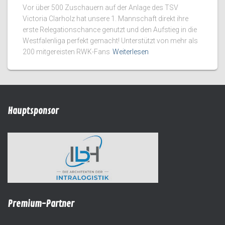
Vor über 500 Zuschauern auf der Anlage des TSV
Victoria Clarholz hat unsere 1. Mannschaft direkt ihre
erste Relegationschance genutzt und den Aufstieg in die
Westfalenliga perfekt gemacht! Unterstützt von mehr als
200 mitgereisten RWK-Fans
Weiterlesen
Hauptsponsor
Premium-Partner