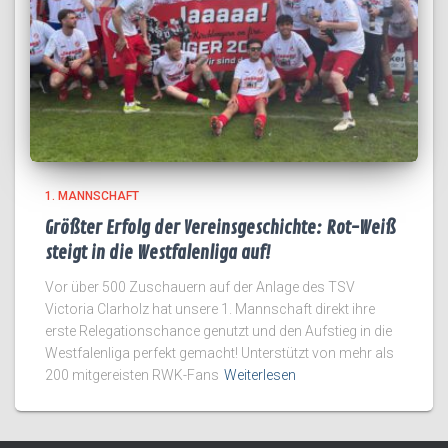
1. MANNSCHAFT
Größter Erfolg der Vereinsgeschichte: Rot-Weiß
steigt in die Westfalenliga auf!
Vor über 500 Zuschauern auf der Anlage des TSV
Victoria Clarholz hat unsere 1. Mannschaft direkt ihre
erste Relegationschance genutzt und den Aufstieg in die
Westfalenliga perfekt gemacht! Unterstützt von mehr als
200 mitgereisten RWK-Fans
Weiterlesen