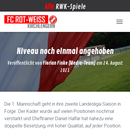
Alle
RWK-Spiele
NAVIG
Niveau noch einmal angehoben
Veröffentlicht von
Florian Finke (Media-Team)
am
24. August
2021
Die 1. Mannschaft geht in ihre zweite Landesliga-Saison in
Folge. Der Kader wurde auf vielen Positionen nochmal
verstärkt und Cheftrainer Daniel Halfar hat nahezu eine
doppelte Besetzung, mit hoher Qualität, auf jeder Position.