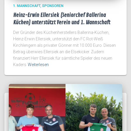
1. MANNSCHAFT
SPONSOREN
Heinz-Erwin Ellersiek (Seniorchef Ballerina
Küchen) unterstützt Verein und 1. Mannschaft
Der Gründer des Küchenherstellers Ballerina-Küchen,
Heinz-Erwin Ellersiek, unterstützt den FC Rot-Weiß
Kirchlengern als privater Gönner mit 10.000 Euro. Diesen
Betrag überwies Ellersiek an die Elsekicker. Zudem
finanziert Herr Ellersiek für sämtliche Spieler des neuen
Kaders
Weiterlesen