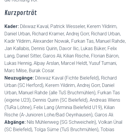
Kurzporträt
Kader:
Dilxwaz Kaval, Patrick Wesseler, Kerem Yildirim,
Daniel Urban, Richard Kramer, Andrej Gorr, Richard Urban,
Kadir Yildirim, Alexander Nowak, Furkan Tas, Manuel Rahde,
Jan Kallabis, Dennis Quirin, Davor Ilic, Lukas Büker, Felix
Lang, Daniel Sitter, Garos Ali, Kilian Rische, Florian Bäron,
Lukas Hennig, Alpay Arslan, Marcel Heldt, Yusuf Tumani,
Marc Milse, Burak Cosar.
Neuzugänge:
Dilxwaz Kaval (Fichte Bielefeld), Richard
Urban (SC Herford), Kerem Yildirim, Andrej Gorr, Daniel
Urban, Manuel Rahde (alle TuS Bruchmühlen), Furkan Tas
(eigene U23), Dennis Quirin (SC Bielefeld), Andreas Wiens
(TuRa Löhne), Felix Lang (Arminia Bielefeld U19), Kilian
Rische (A-Junioren Lohe/Bad Oeynhausen), Garos Ali.
Abgänge:
Nils Mühlenweg (SG Schweicheln), Volkan Ünal
(SC Bielefeld), Tolga Süme (TuS Bruchmühlen), Tobias