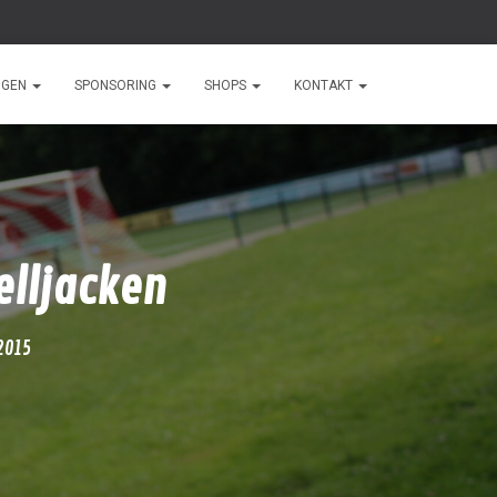
NGEN
SPONSORING
SHOPS
KONTAKT
elljacken
2015