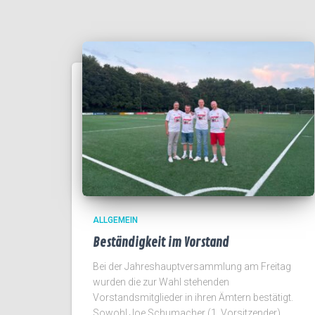
ALLGEMEIN
Beständigkeit im Vorstand
Bei der Jahreshauptversammlung am Freitag
wurden die zur Wahl stehenden
Vorstandsmitglieder in ihren Ämtern bestätigt.
Sowohl Joe Schumacher (1. Vorsitzender),