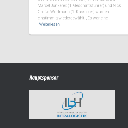
Marcel Junkereit (1. Geschäftsführer) und Nick
Große-Wortmann (1. Kassierer) wurden
einstimmig wiedergewählt. „Es war eine
Weiterlesen
Hauptsponsor