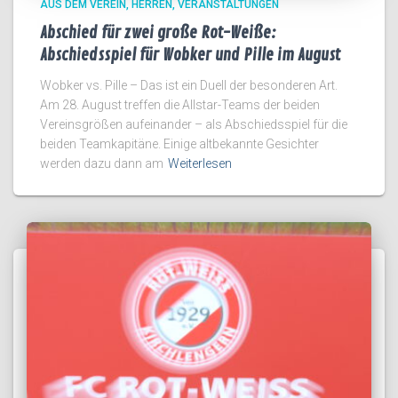
AUS DEM VEREIN
HERREN
VERANSTALTUNGEN
Abschied für zwei große Rot-Weiße:
Abschiedsspiel für Wobker und Pille im August
Wobker vs. Pille – Das ist ein Duell der besonderen Art.
Am 28. August treffen die Allstar-Teams der beiden
Vereinsgrößen aufeinander – als Abschiedsspiel für die
beiden Teamkapitäne. Einige altbekannte Gesichter
werden dazu dann am
Weiterlesen