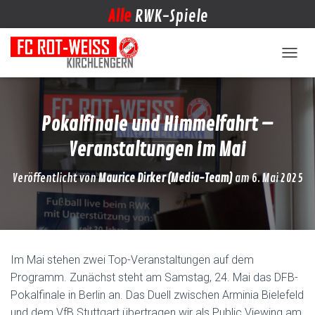
Alle
RWK-Spiele
NAVIG
Pokalfinale und Himmelfahrt –
Veranstaltungen im Mai
Veröffentlicht von
Maurice Dirker (Media-Team)
am
6. Mai 2025
Im Mai stehen zwei Top-Veranstaltungen auf dem
Programm. Zunächst steht am Samstag, 24. Mai das DFB-
Pokalfinale in Berlin an. Das Duell zwischen Arminia Bielefeld
und dem VfB Stuttgart übertragen wir als Public Viewing am