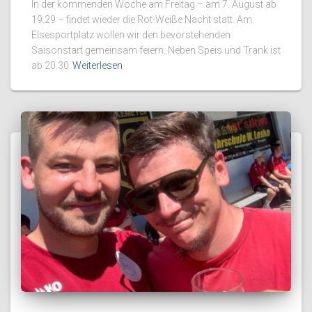
In der kommenden Woche am Freitag – am 7. August ab
19.29 – findet wieder die Rot-Weiße Nacht statt. Am
Elsesportplatz wollen wir den bevorstehenden
Saisonstart gemeinsam feiern. Neben Speis und Trank ist
ab 20.30
Weiterlesen