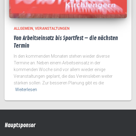
ALLGEMEIN
VERANSTALTUNGEN
Von Arbeitseinsatz bis Sportfest – die nächsten
Termin
In den kommenden Monaten stehen wieder diverse
Termine an. Neben einem Arbeitseinsatz in der
kommenden Woche sind vor allem wieder einige
Veranstaltungen geplant, die das Vereinsleben weiter
stärken sollen. Zur besseren Planung gibt es die
Weiterlesen
Hauptsponsor