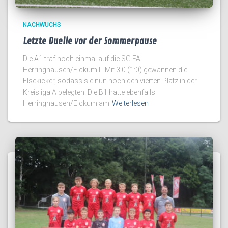
NACHWUCHS
Letzte Duelle vor der Sommerpause
Die A1 traf noch einmal auf die SG FA
Herringhausen/Eickum II. Mit 3:0 (1:0) gewannen die
Elsekicker, sodass sie nun noch den vierten Platz in der
Kreisliga A belegten. Die B1 hatte ebenfalls
Herringhausen/Eickum am
Weiterlesen