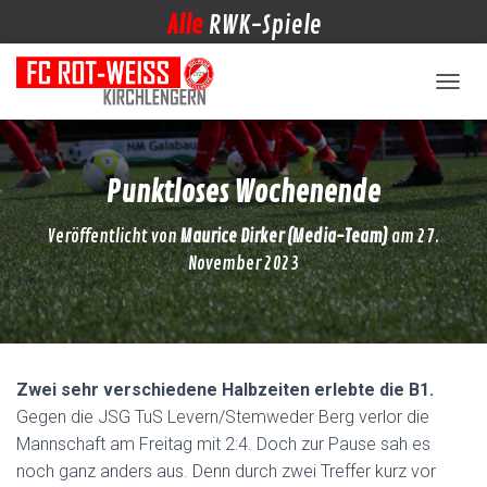
Alle
RWK-Spiele
NAVIG
Punktloses Wochenende
Veröffentlicht von
Maurice Dirker (Media-Team)
am
27.
November 2023
Zwei sehr verschiedene Halbzeiten erlebte die B1.
Gegen die JSG TuS Levern/Stemweder Berg verlor die
Mannschaft am Freitag mit 2:4. Doch zur Pause sah es
noch ganz anders aus. Denn durch zwei Treffer kurz vor