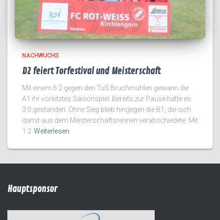
NACHWUCHS
D2 feiert Torfestival und Meisterschaft
Mit einem 6:2 gegen den TuS Bruchmühlen gewann die
A1 ihr vorletztes Saisonspiel. Bereits zur Pause hatte es
3:0 gestanden. Ohne Sieg blieb hingegen die B1, die sich
damit aus dem Meisterschaftsrennen verabschiedete. Mit
1:2
Weiterlesen
Hauptsponsor