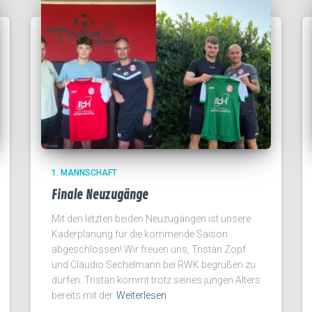
1. MANNSCHAFT
Finale Neuzugänge
Mit den letzten beiden Neuzugängen ist unsere
Kaderplanung für die kommende Saison
abgeschlossen! Wir freuen uns, Tristan Zopf
und Claudio Sechelmann bei RWK begrüßen zu
dürfen. Tristan kommt trotz seines jungen Alters
bereits mit der
Weiterlesen