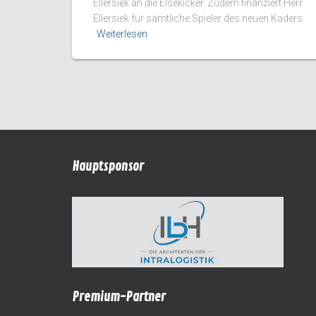
Ellersiek an die Elsekicker. Zudem finanziert Herr
Ellersiek für sämtliche Spieler des neuen Kaders
Weiterlesen
Hauptsponsor
Premium-Partner