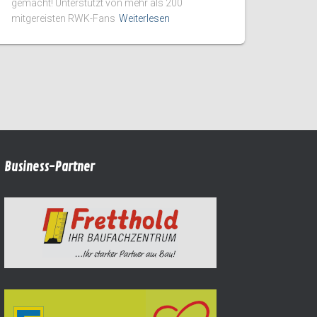
gemacht! Unterstützt von mehr als 200
mitgereisten RWK-Fans
Weiterlesen
Business-Partner