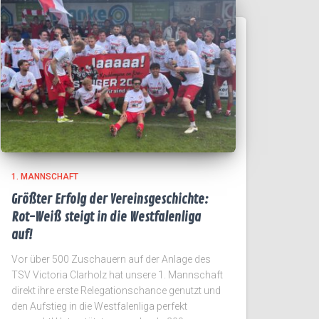
1. MANNSCHAFT
Größter Erfolg der Vereinsgeschichte:
Rot-Weiß steigt in die Westfalenliga
auf!
Vor über 500 Zuschauern auf der Anlage des
TSV Victoria Clarholz hat unsere 1. Mannschaft
direkt ihre erste Relegationschance genutzt und
den Aufstieg in die Westfalenliga perfekt