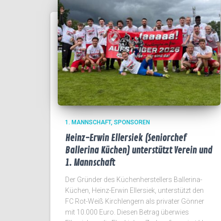
1. MANNSCHAFT
SPONSOREN
Heinz-Erwin Ellersiek (Seniorchef
Ballerina Küchen) unterstützt Verein und
1. Mannschaft
Der Gründer des Küchenherstellers Ballerina-
Küchen, Heinz-Erwin Ellersiek, unterstützt den
FC Rot-Weiß Kirchlengern als privater Gönner
mit 10.000 Euro. Diesen Betrag überwies