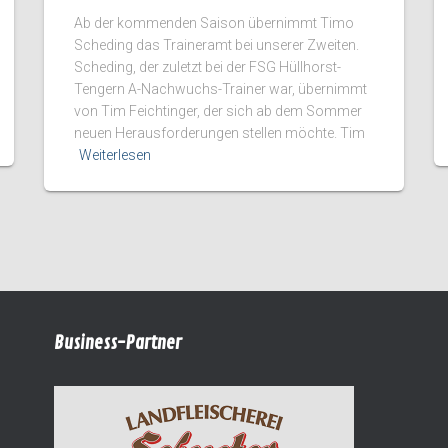
Ab der kommenden Saison übernimmt Timo
Scheding das Traineramt bei unserer Zweiten.
Scheding, der zuletzt bei der FSG Hüllhorst-
Tengern A-Nachwuchs-Trainer war, übernimmt
von Tim Feichtinger, der sich ab dem Sommer
neuen Herausforderungen stellen möchte. Tim
Weiterlesen
Business-Partner