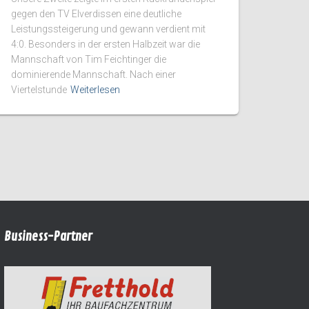
gegen den TV Elverdissen eine deutliche
Leistungssteigerung und gewann verdient mit
4:0. Besonders in der ersten Halbzeit war die
Mannschaft von Tim Feichtinger die
dominierende Mannschaft. Nach einer
Viertelstunde
Weiterlesen
Business-Partner