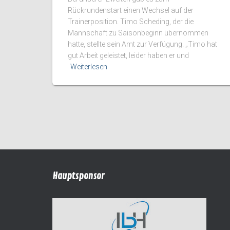
Rückrundenstart einen Wechsel auf der
Trainerposition. Timo Scheding, der die
Mannschaft zu Saisonbeginn übernommen
hatte, stellte sein Amt zur Verfügung. „Timo hat
gut Arbeit geleistet, leider haben er und
Weiterlesen
Hauptsponsor