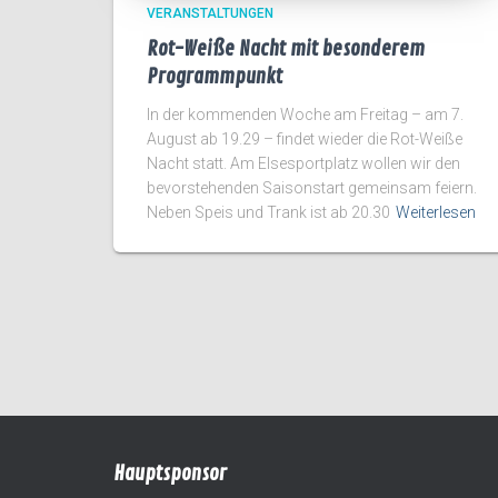
VERANSTALTUNGEN
Rot-Weiße Nacht mit besonderem
Programmpunkt
In der kommenden Woche am Freitag – am 7.
August ab 19.29 – findet wieder die Rot-Weiße
Nacht statt. Am Elsesportplatz wollen wir den
bevorstehenden Saisonstart gemeinsam feiern.
Neben Speis und Trank ist ab 20.30
Weiterlesen
Hauptsponsor