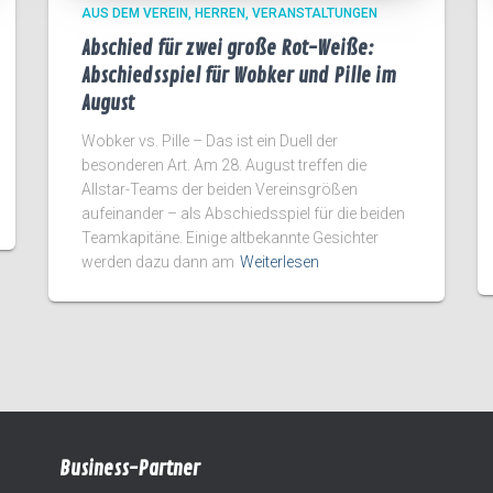
AUS DEM VEREIN
HERREN
VERANSTALTUNGEN
Abschied für zwei große Rot-Weiße:
Abschiedsspiel für Wobker und Pille im
August
Wobker vs. Pille – Das ist ein Duell der
besonderen Art. Am 28. August treffen die
Allstar-Teams der beiden Vereinsgrößen
aufeinander – als Abschiedsspiel für die beiden
Teamkapitäne. Einige altbekannte Gesichter
werden dazu dann am
Weiterlesen
Business-Partner