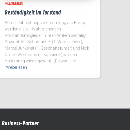
ALLGEMEIN
Beständigkeit im Vorstand
Bei der Jahreshauptversammlung am Freitag
wurden die zur Wahl stehenden
Vorstandsmitglieder in ihren Ämtern bestätigt.
Sowohl Joe Schumacher (1. Vorsitzender),
Marcel Junkereit (1. Geschäftsführer) und Nick
Große-Wortmann (1. Kassierer) wurden
einstimmig wiedergewählt. „Es war eine
Weiterlesen
Business-Partner