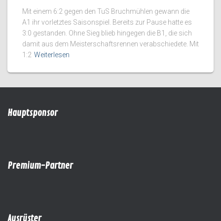
Mit einem 6:2 gegen den TuS Bruchmühlen gewann die
A1 ihr vorletztes Saisonspiel. Bereits zur Pause hatte es
3:0 gestanden. Ohne Sieg blieb hingegen die B1, die sich
damit aus dem Meisterschaftsrennen verabschiedete. Mit
1:2
Weiterlesen
Hauptsponsor
Premium-Partner
Ausrüster