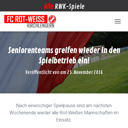
Alle
RWK-Spiele
NAVIG
Seniorenteams greifen wieder in den
Spielbetrieb ein!
Veröffentlicht von
am
25. November 2016
Nach einwöchiger Spielpause sind am nächsten
Wochenende wieder alle Rot-Weißen Mannschaften im
Einsatz.