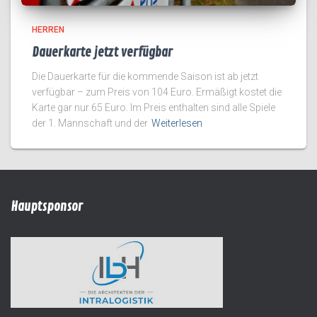
HERREN
Dauerkarte jetzt verfügbar
Die Dauerkarte für die kommende Saison ist ab jetzt
verfügbar – zum Preis von 104 Euro. Ermäßigt kostet die
Karte gar nur 65 Euro. Im Preis enthalten sind alle Spiele
der 1. Mannschaft und der
Weiterlesen
Hauptsponsor