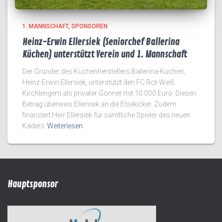
1. MANNSCHAFT
SPONSOREN
Heinz-Erwin Ellersiek (Seniorchef Ballerina
Küchen) unterstützt Verein und 1. Mannschaft
Der Gründer des Küchenherstellers Ballerina-Küchen,
Heinz-Erwin Ellersiek, unterstützt den FC Rot-Weiß
Kirchlengern als privater Gönner mit 10.000 Euro. Diesen
Betrag überwies Ellersiek an die Elsekicker. Zudem
finanziert Herr Ellersiek für sämtliche Spieler des neuen
Kaders
Weiterlesen
Hauptsponsor