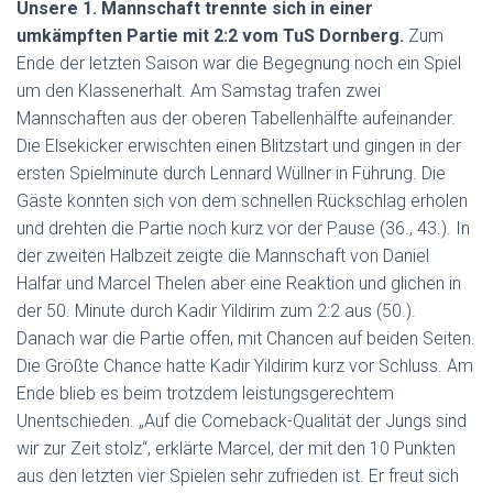
Unsere 1. Mannschaft trennte sich in einer
umkämpften Partie mit 2:2 vom TuS Dornberg.
Zum
Ende der letzten Saison war die Begegnung noch ein Spiel
um den Klassenerhalt. Am Samstag trafen zwei
Mannschaften aus der oberen Tabellenhälfte aufeinander.
Die Elsekicker erwischten einen Blitzstart und gingen in der
ersten Spielminute durch Lennard Wüllner in Führung. Die
Gäste konnten sich von dem schnellen Rückschlag erholen
und drehten die Partie noch kurz vor der Pause (36., 43.). In
der zweiten Halbzeit zeigte die Mannschaft von Daniel
Halfar und Marcel Thelen aber eine Reaktion und glichen in
der 50. Minute durch Kadir Yildirim zum 2:2 aus (50.).
Danach war die Partie offen, mit Chancen auf beiden Seiten.
Die Größte Chance hatte Kadir Yildirim kurz vor Schluss. Am
Ende blieb es beim trotzdem leistungsgerechtem
Unentschieden. „Auf die Comeback-Qualität der Jungs sind
wir zur Zeit stolz“, erklärte Marcel, der mit den 10 Punkten
aus den letzten vier Spielen sehr zufrieden ist. Er freut sich