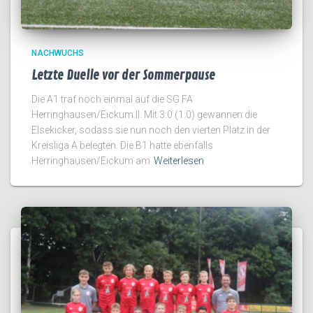
NACHWUCHS
Letzte Duelle vor der Sommerpause
Die A1 traf noch einmal auf die SG FA
Herringhausen/Eickum II. Mit 3:0 (1:0) gewannen die
Elsekicker, sodass sie nun noch den vierten Platz in der
Kreisliga A belegten. Die B1 hatte ebenfalls
Herringhausen/Eickum am
Weiterlesen