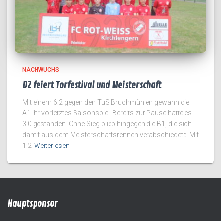
NACHWUCHS
D2 feiert Torfestival und Meisterschaft
Mit einem 6:2 gegen den TuS Bruchmühlen gewann die
A1 ihr vorletztes Saisonspiel. Bereits zur Pause hatte es
3:0 gestanden. Ohne Sieg blieb hingegen die B1, die sich
damit aus dem Meisterschaftsrennen verabschiedete. Mit
1:2
Weiterlesen
Hauptsponsor