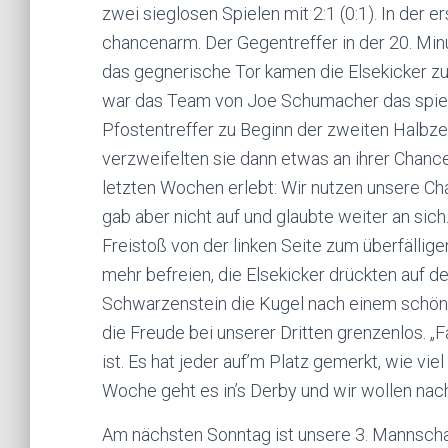
zwei sieglosen Spielen mit 2:1 (0:1). In der 
chancenarm. Der Gegentreffer in der 20. Minut
das gegnerische Tor kamen die Elsekicker zu
war das Team von Joe Schumacher das spie
Pfostentreffer zu Beginn der zweiten Halbzeit
verzweifelten sie dann etwas an ihrer Chan
letzten Wochen erlebt: Wir nutzen unsere Ch
gab aber nicht auf und glaubte weiter an sich
Freistoß von der linken Seite zum überfällig
mehr befreien, die Elsekicker drückten auf d
Schwarzenstein die Kugel nach einem schöne
die Freude bei unserer Dritten grenzenlos. „Fa
ist. Es hat jeder auf’m Platz gemerkt, wie vie
Woche geht es in’s Derby und wir wollen nachl
Am nächsten Sonntag ist unsere 3. Mannschaf