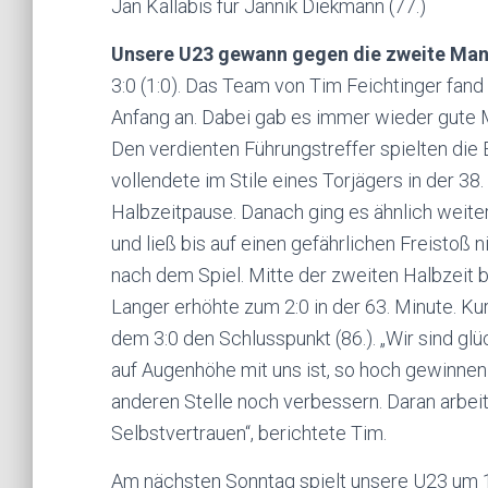
Jan Kallabis für Jannik Diekmann (77.)
Unsere U23 gewann gegen die zweite Man
3:0 (1:0). Das Team von Tim Feichtinger fand g
Anfang an. Dabei gab es immer wieder gute M
Den verdienten Führungstreffer spielten die 
vollendete im Stile eines Torjägers in der 38
Halbzeitpause. Danach ging es ähnlich weite
und ließ bis auf einen gefährlichen Freistoß n
nach dem Spiel. Mitte der zweiten Halbzeit b
Langer erhöhte zum 2:0 in der 63. Minute. Ku
dem 3:0 den Schlusspunkt (86.). „Wir sind glü
auf Augenhöhe mit uns ist, so hoch gewinnen 
anderen Stelle noch verbessern. Daran arbeit
Selbstvertrauen“, berichtete Tim.
Am nächsten Sonntag spielt unsere U23 um 