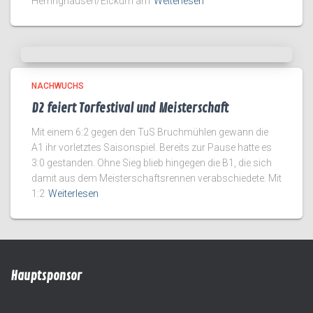
Herringhausen/Eickum am
Weiterlesen
NACHWUCHS
D2 feiert Torfestival und Meisterschaft
Mit einem 6:2 gegen den TuS Bruchmühlen gewann die
A1 ihr vorletztes Saisonspiel. Bereits zur Pause hatte es
3:0 gestanden. Ohne Sieg blieb hingegen die B1, die sich
damit aus dem Meisterschaftsrennen verabschiedete. Mit
1:2
Weiterlesen
Hauptsponsor