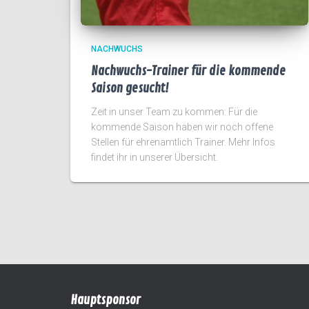
NACHWUCHS
Nachwuchs-Trainer für die kommende
Saison gesucht!
Zeit in unser Team zu kommen: Für die
kommende Saison haben wir noch offene
Stellen für ehrenamtlich Trainer. Mehr Infos
findet ihr in unserer Übersicht.
Hauptsponsor