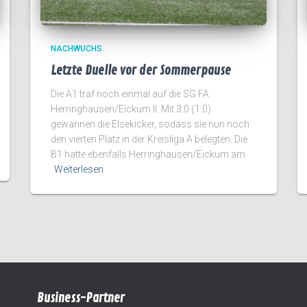
NACHWUCHS
Letzte Duelle vor der Sommerpause
Die A1 traf noch einmal auf die SG FA
Herringhausen/Eickum II. Mit 3:0 (1:0)
gewannen die Elsekicker, sodass sie nun noch
den vierten Platz in der Kreisliga A belegten. Die
B1 hatte ebenfalls Herringhausen/Eickum am
Weiterlesen
Business-Partner