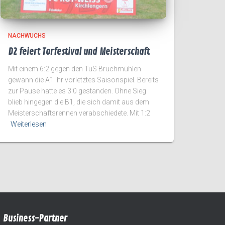
NACHWUCHS
D2 feiert Torfestival und Meisterschaft
Mit einem 6:2 gegen den TuS Bruchmühlen
gewann die A1 ihr vorletztes Saisonspiel. Bereits
zur Pause hatte es 3:0 gestanden. Ohne Sieg
blieb hingegen die B1, die sich damit aus dem
Meisterschaftsrennen verabschiedete. Mit 1:2
Weiterlesen
Business-Partner