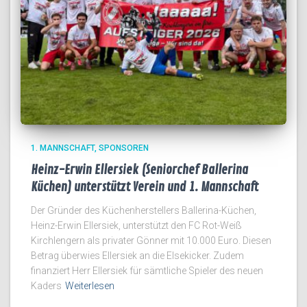
1. MANNSCHAFT
SPONSOREN
Heinz-Erwin Ellersiek (Seniorchef Ballerina
Küchen) unterstützt Verein und 1. Mannschaft
Der Gründer des Küchenherstellers Ballerina-Küchen,
Heinz-Erwin Ellersiek, unterstützt den FC Rot-Weiß
Kirchlengern als privater Gönner mit 10.000 Euro. Diesen
Betrag überwies Ellersiek an die Elsekicker. Zudem
finanziert Herr Ellersiek für sämtliche Spieler des neuen
Kaders
Weiterlesen