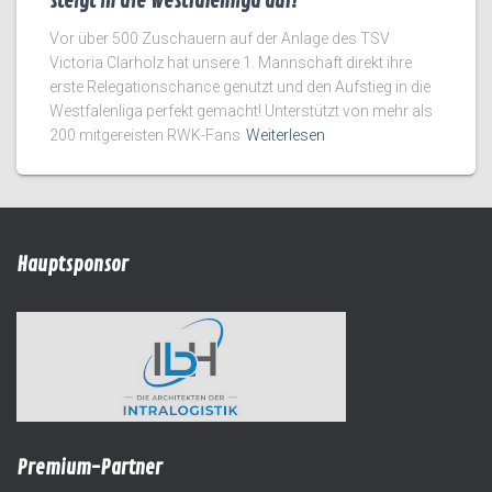
steigt in die Westfalenliga auf!
Vor über 500 Zuschauern auf der Anlage des TSV
Victoria Clarholz hat unsere 1. Mannschaft direkt ihre
erste Relegationschance genutzt und den Aufstieg in die
Westfalenliga perfekt gemacht! Unterstützt von mehr als
200 mitgereisten RWK-Fans
Weiterlesen
Hauptsponsor
Premium-Partner