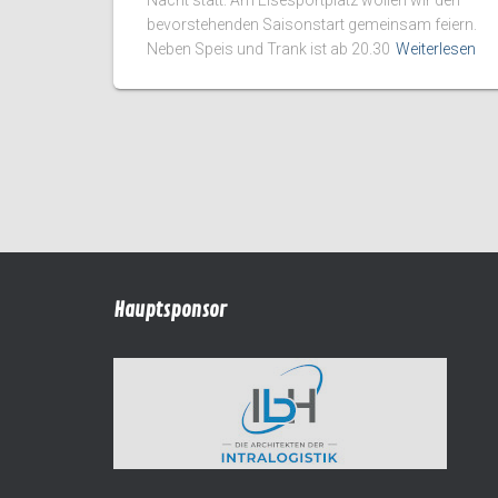
bevorstehenden Saisonstart gemeinsam feiern.
Neben Speis und Trank ist ab 20.30
Weiterlesen
Hauptsponsor