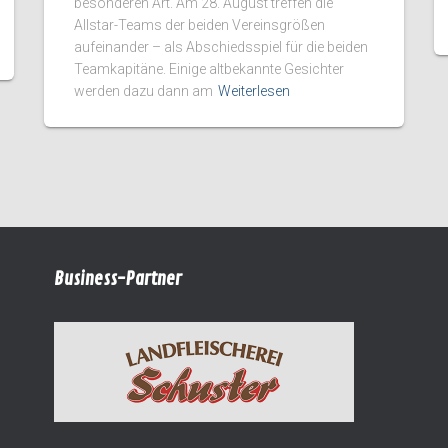
besonderen Art. Am 28. August treffen die
Allstar-Teams der beiden Vereinsgrößen
aufeinander – als Abschiedsspiel für die beiden
Teamkapitäne. Einige altbekannte Gesichter
werden dazu dann am
Weiterlesen
Business-Partner