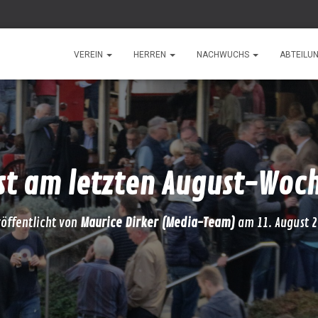
VEREIN
HERREN
NACHWUCHS
ABTEILU
st am letzten August-Wo
öffentlicht von
Maurice Dirker (Media-Team)
am
11. August 