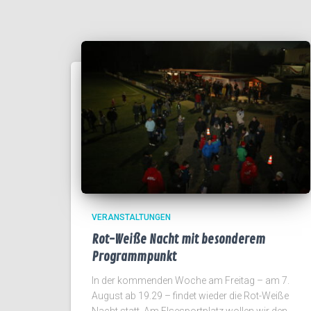
VERANSTALTUNGEN
Rot-Weiße Nacht mit besonderem
Programmpunkt
In der kommenden Woche am Freitag – am 7.
August ab 19.29 – findet wieder die Rot-Weiße
Nacht statt. Am Elsesportplatz wollen wir den