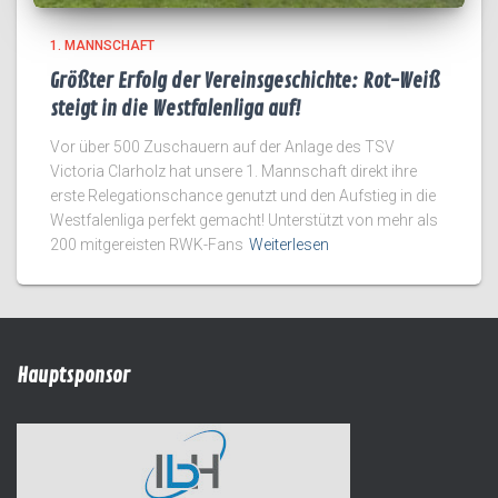
1. MANNSCHAFT
Größter Erfolg der Vereinsgeschichte: Rot-Weiß
steigt in die Westfalenliga auf!
Vor über 500 Zuschauern auf der Anlage des TSV
Victoria Clarholz hat unsere 1. Mannschaft direkt ihre
erste Relegationschance genutzt und den Aufstieg in die
Westfalenliga perfekt gemacht! Unterstützt von mehr als
200 mitgereisten RWK-Fans
Weiterlesen
Hauptsponsor