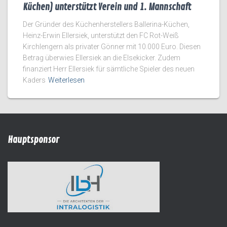
Küchen) unterstützt Verein und 1. Mannschaft
Der Gründer des Küchenherstellers Ballerina-Küchen,
Heinz-Erwin Ellersiek, unterstützt den FC Rot-Weiß
Kirchlengern als privater Gönner mit 10.000 Euro. Diesen
Betrag überwies Ellersiek an die Elsekicker. Zudem
finanziert Herr Ellersiek für sämtliche Spieler des neuen
Kaders
Weiterlesen
Hauptsponsor