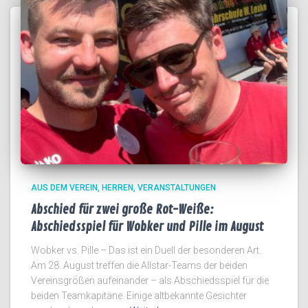
AUS DEM VEREIN
HERREN
VERANSTALTUNGEN
Abschied für zwei große Rot-Weiße:
Abschiedsspiel für Wobker und Pille im August
Wobker vs. Pille – Das ist ein Duell der besonderen Art.
Am 28. August treffen die Allstar-Teams der beiden
Vereinsgrößen aufeinander – als Abschiedsspiel für die
beiden Teamkapitäne. Einige altbekannte Gesichter