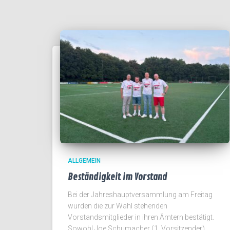
ALLGEMEIN
Beständigkeit im Vorstand
Bei der Jahreshauptversammlung am Freitag
wurden die zur Wahl stehenden
Vorstandsmitglieder in ihren Ämtern bestätigt.
Sowohl Joe Schumacher (1. Vorsitzender),