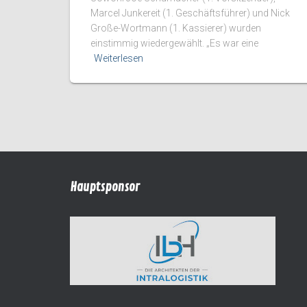
Marcel Junkereit (1. Geschäftsführer) und Nick
Große-Wortmann (1. Kassierer) wurden
einstimmig wiedergewählt. „Es war eine
Weiterlesen
Hauptsponsor