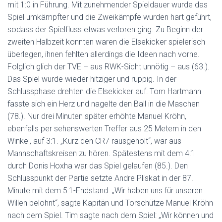
mit 1:0 in Führung. Mit zunehmender Spieldauer wurde das
Spiel umkämpfter und die Zweikämpfe wurden hart geführt,
sodass der Spielfluss etwas verloren ging. Zu Beginn der
zweiten Halbzeit konnten waren die Elsekicker spielerisch
überlegen, ihnen fehlten allerdings die Ideen nach vorne.
Folglich glich der TVE – aus RWK-Sicht unnötig – aus (63.).
Das Spiel wurde wieder hitziger und ruppig. In der
Schlussphase drehten die Elsekicker auf: Tom Hartmann
fasste sich ein Herz und nagelte den Ball in die Maschen
(78.). Nur drei Minuten später erhöhte Manuel Kröhn,
ebenfalls per sehenswerten Treffer aus 25 Metern in den
Winkel, auf 3:1. „Kurz den CR7 rausgeholt“, war aus
Mannschaftskreisen zu hören. Spätestens mit dem 4:1
durch Donis Hoxha war das Spiel gelaufen (85.). Den
Schlusspunkt der Partie setzte Andre Pliskat in der 87.
Minute mit dem 5:1-Endstand. „Wir haben uns für unseren
Willen belohnt“, sagte Kapitän und Torschütze Manuel Kröhn
nach dem Spiel. Tim sagte nach dem Spiel: „Wir können und