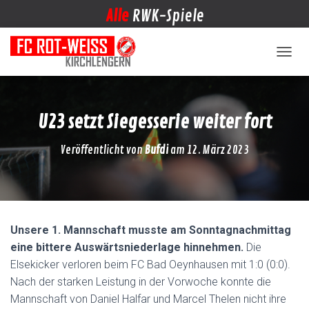
Alle
RWK-Spiele
NAVIG
U23 setzt Siegesserie weiter fort
Veröffentlicht von
Bufdi
am
12. März 2023
Unsere 1. Mannschaft musste am Sonntagnachmittag
eine bittere Auswärtsniederlage hinnehmen.
Die
Elsekicker verloren beim FC Bad Oeynhausen mit 1:0 (0:0).
Nach der starken Leistung in der Vorwoche konnte die
Mannschaft von Daniel Halfar und Marcel Thelen nicht ihre