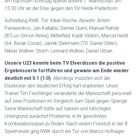
Am nächsten Sonntag spielte unsere 1. Mannschaft um
15:30 Uhr an der Else gegen den SV Heide-Paderborn.
Aufstellung RWK: Tor: Kilian Rische; Abwehr: Artem
Panasenkov, Jan Kallabis, Dennis Quirin, Manuel Rahde
(87Luc-Simon Rinne); Mittelfeld: Kadir Yildirim, Marcel Heldt
(64. Burak Cosar), Jannik Diekmann (70. Daniel Sitter),
Niklas Wüllner; Sturm: Lennard Wüllner, Daniel Urban
Unsere U23 konnte beim TV Elverdissen die positive
Ergebnisserie fortführen und gewann am Ende wieder
deutlich mit 5:1 (1:0)
. Allerdings mussten sich die
Elsekicker den deutlichen Erfolg hart erarbeiten. Unser
Trainer Tim Feichtinger veränderte die Mannschaft personell
auf zwei Positionen im Vergleich zum Spiel gegen Spenge.
Seine Mannschaft hatte auf nassen und rutschigen
Untergrund zunächst Probleme, in ihr gewohntes
Kombinationsspiel zu finden. Nach einem Freistoß in der 8.
Spielminute ging RWK durch ein Tor von Marco Hofnagel