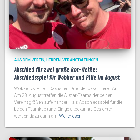
AUS DEM VEREIN
HERREN
VERANSTALTUNGEN
Abschied für zwei große Rot-Weiße:
Abschiedsspiel für Wobker und Pille im August
Wobker vs. Pille – Das ist ein Duell der besonderen Art.
Am 28. August treffen die Allstar-Teams der beiden
Vereinsgrößen aufeinander – als Abschiedsspiel für die
beiden Teamkapitäne. Einige altbekannte Gesichter
werden dazu dann am
Weiterlesen