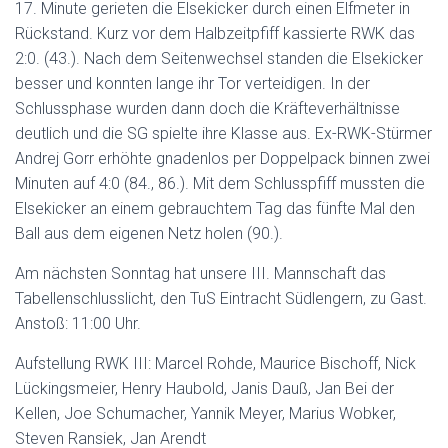
17. Minute gerieten die Elsekicker durch einen Elfmeter in
Rückstand. Kurz vor dem Halbzeitpfiff kassierte RWK das
2:0. (43.). Nach dem Seitenwechsel standen die Elsekicker
besser und konnten lange ihr Tor verteidigen. In der
Schlussphase wurden dann doch die Kräfteverhältnisse
deutlich und die SG spielte ihre Klasse aus. Ex-RWK-Stürmer
Andrej Gorr erhöhte gnadenlos per Doppelpack binnen zwei
Minuten auf 4:0 (84., 86.). Mit dem Schlusspfiff mussten die
Elsekicker an einem gebrauchtem Tag das fünfte Mal den
Ball aus dem eigenen Netz holen (90.).
Am nächsten Sonntag hat unsere III. Mannschaft das
Tabellenschlusslicht, den TuS Eintracht Südlengern, zu Gast.
Anstoß: 11:00 Uhr.
Aufstellung RWK III: Marcel Rohde, Maurice Bischoff, Nick
Lückingsmeier, Henry Haubold, Janis Dauß, Jan Bei der
Kellen, Joe Schumacher, Yannik Meyer, Marius Wobker,
Steven Ransiek, Jan Arendt