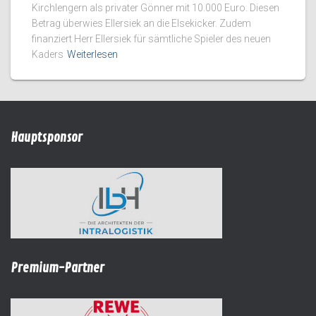
Kirchlengern als privater Gönner mit 10.000 Euro. Diesen
Betrag überwies Ellersiek an die Elsekicker. Zudem
finanziert Herr Ellersiek für sämtliche Spieler des neuen
Kaders
Weiterlesen
Hauptsponsor
Premium-Partner