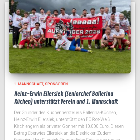
1. MANNSCHAFT
SPONSOREN
Heinz-Erwin Ellersiek (Seniorchef Ballerina
Küchen) unterstützt Verein und 1. Mannschaft
Der Gründer des Küchenherstellers Ballerina-Küchen,
Heinz-Erwin Ellersiek, unterstützt den FC Rot-Weiß
Kirchlengern als privater Gönner mit 10.000 Euro. Diesen
Betrag überwies Ellersiek an die Elsekicker. Zudem