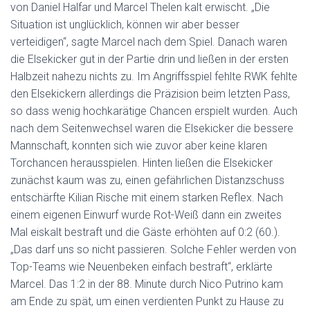
von Daniel Halfar und Marcel Thelen kalt erwischt. „Die
Situation ist unglücklich, können wir aber besser
verteidigen“, sagte Marcel nach dem Spiel. Danach waren
die Elsekicker gut in der Partie drin und ließen in der ersten
Halbzeit nahezu nichts zu. Im Angriffsspiel fehlte RWK fehlte
den Elsekickern allerdings die Präzision beim letzten Pass,
so dass wenig hochkarätige Chancen erspielt wurden. Auch
nach dem Seitenwechsel waren die Elsekicker die bessere
Mannschaft, konnten sich wie zuvor aber keine klaren
Torchancen herausspielen. Hinten ließen die Elsekicker
zunächst kaum was zu, einen gefährlichen Distanzschuss
entschärfte Kilian Rische mit einem starken Reflex. Nach
einem eigenen Einwurf wurde Rot-Weiß dann ein zweites
Mal eiskalt bestraft und die Gäste erhöhten auf 0:2 (60.).
„Das darf uns so nicht passieren. Solche Fehler werden von
Top-Teams wie Neuenbeken einfach bestraft“, erklärte
Marcel. Das 1:2 in der 88. Minute durch Nico Putrino kam
am Ende zu spät, um einen verdienten Punkt zu Hause zu