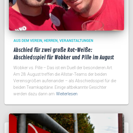
AUS DEM VEREIN
HERREN
VERANSTALTUNGEN
Abschied für zwei große Rot-Weiße:
Abschiedsspiel für Wobker und Pille im August
Wobker vs. Pille – Das ist ein Duell der besonderen Art.
Am 28. August treffen die Allstar-Teams der beiden
Vereinsgrößen aufeinander – als Abschiedsspiel für die
beiden Teamkapitäne. Einige altbekannte Gesichter
werden dazu dann am
Weiterlesen