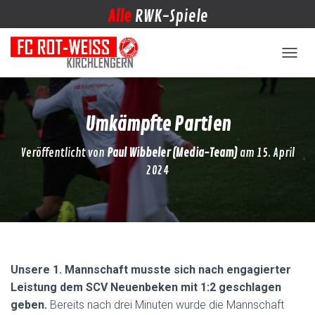
Alle
RWK-Spiele
NAVIG
Umkämpfte Partien
Veröffentlicht von
Paul Wibbeler (Media-Team)
am
15. April
2024
Unsere 1. Mannschaft musste sich nach engagierter
Leistung dem SCV Neuenbeken mit 1:2 geschlagen
geben.
Bereits nach drei Minuten wurde die Mannschaft