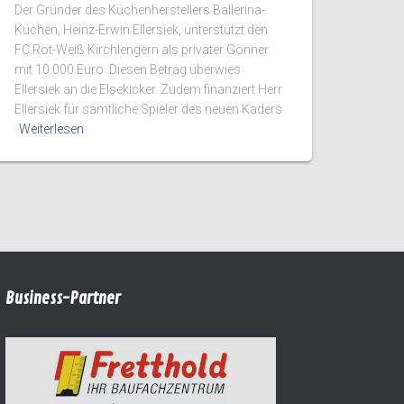
Der Gründer des Küchenherstellers Ballerina-
Küchen, Heinz-Erwin Ellersiek, unterstützt den
FC Rot-Weiß Kirchlengern als privater Gönner
mit 10.000 Euro. Diesen Betrag überwies
Ellersiek an die Elsekicker. Zudem finanziert Herr
Ellersiek für sämtliche Spieler des neuen Kaders
Weiterlesen
Business-Partner