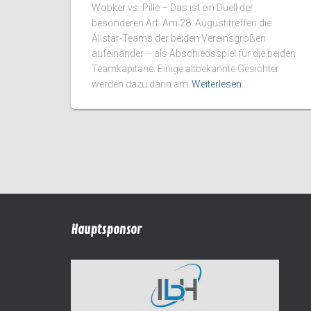
Wobker vs. Pille – Das ist ein Duell der
besonderen Art. Am 28. August treffen die
Allstar-Teams der beiden Vereinsgrößen
aufeinander – als Abschiedsspiel für die beiden
Teamkapitäne. Einige altbekannte Gesichter
werden dazu dann am
Weiterlesen
Hauptsponsor