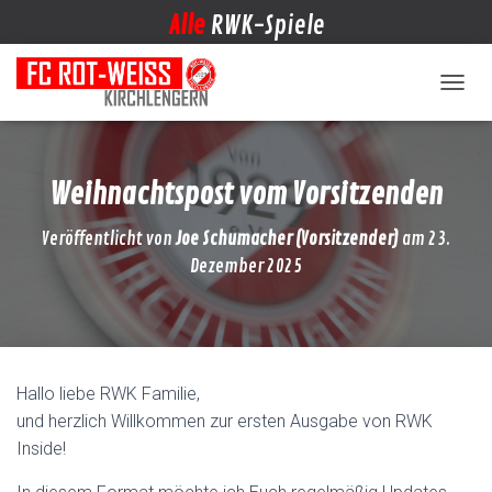
Alle
RWK-Spiele
NAVIG
Weihnachtspost vom Vorsitzenden
Veröffentlicht von
Joe Schumacher (Vorsitzender)
am
23.
Dezember 2025
Hallo liebe RWK Familie,
und herzlich Willkommen zur ersten Ausgabe von RWK
Inside!