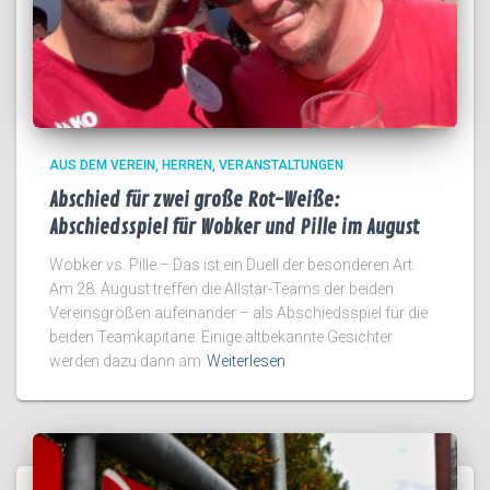
AUS DEM VEREIN
HERREN
VERANSTALTUNGEN
Abschied für zwei große Rot-Weiße:
Abschiedsspiel für Wobker und Pille im August
Wobker vs. Pille – Das ist ein Duell der besonderen Art.
Am 28. August treffen die Allstar-Teams der beiden
Vereinsgrößen aufeinander – als Abschiedsspiel für die
beiden Teamkapitäne. Einige altbekannte Gesichter
werden dazu dann am
Weiterlesen