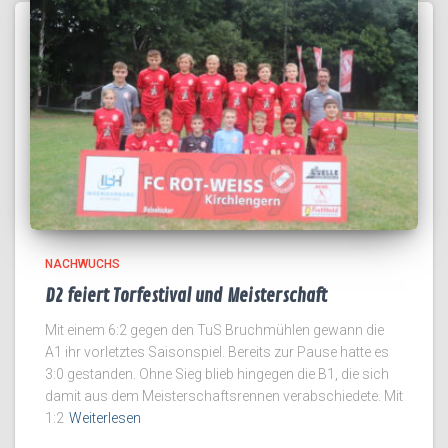
NACHWUCHS
D2 feiert Torfestival und Meisterschaft
Mit einem 6:2 gegen den TuS Bruchmühlen gewann die
A1 ihr vorletztes Saisonspiel. Bereits zur Pause hatte es
3:0 gestanden. Ohne Sieg blieb hingegen die B1, die sich
damit aus dem Meisterschaftsrennen verabschiedete. Mit
1:2
Weiterlesen