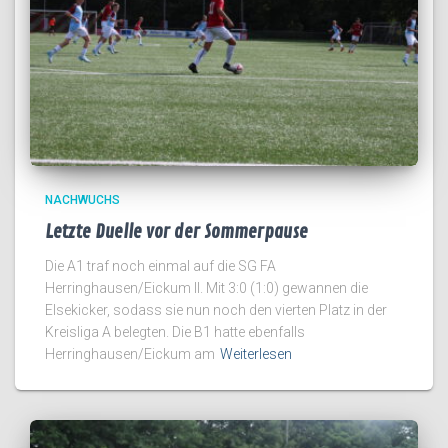
NACHWUCHS
Letzte Duelle vor der Sommerpause
Die A1 traf noch einmal auf die SG FA
Herringhausen/Eickum II. Mit 3:0 (1:0) gewannen die
Elsekicker, sodass sie nun noch den vierten Platz in der
Kreisliga A belegten. Die B1 hatte ebenfalls
Herringhausen/Eickum am
Weiterlesen