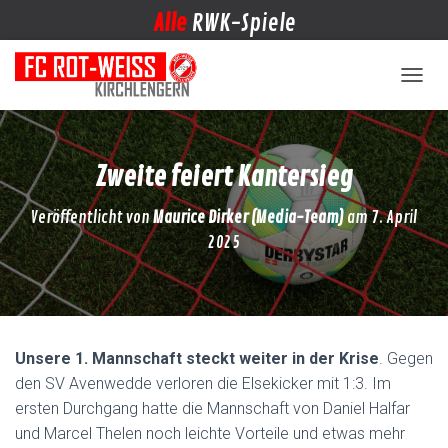
Alle
RWK-Spiele
NAVIG
Zweite feiert Kantersieg
Veröffentlicht von
Maurice Dirker (Media-Team)
am
7. April
2025
Unsere 1. Mannschaft steckt weiter in der Krise
. Gegen
den SV Avenwedde verloren die Elsekicker mit 1:3. Im
ersten Durchgang hatte die Mannschaft von Daniel Halfar
und Marcel Thelen noch leichte Vorteile und etwas mehr