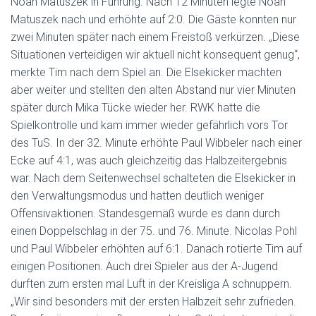
Noah Matuszek in Führung. Nach 12 Minuten legte Noah
Matuszek nach und erhöhte auf 2:0. Die Gäste konnten nur
zwei Minuten später nach einem Freistoß verkürzen. „Diese
Situationen verteidigen wir aktuell nicht konsequent genug“,
merkte Tim nach dem Spiel an. Die Elsekicker machten
aber weiter und stellten den alten Abstand nur vier Minuten
später durch Mika Tücke wieder her. RWK hatte die
Spielkontrolle und kam immer wieder gefährlich vors Tor
des TuS. In der 32. Minute erhöhte Paul Wibbeler nach einer
Ecke auf 4:1, was auch gleichzeitig das Halbzeitergebnis
war. Nach dem Seitenwechsel schalteten die Elsekicker in
den Verwaltungsmodus und hatten deutlich weniger
Offensivaktionen. Standesgemäß wurde es dann durch
einen Doppelschlag in der 75. und 76. Minute. Nicolas Pohl
und Paul Wibbeler erhöhten auf 6:1. Danach rotierte Tim auf
einigen Positionen. Auch drei Spieler aus der A-Jugend
durften zum ersten mal Luft in der Kreisliga A schnuppern.
„Wir sind besonders mit der ersten Halbzeit sehr zufrieden.