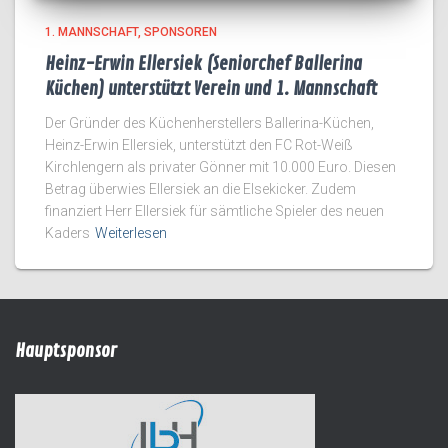
1. MANNSCHAFT
SPONSOREN
Heinz-Erwin Ellersiek (Seniorchef Ballerina
Küchen) unterstützt Verein und 1. Mannschaft
Der Gründer des Küchenherstellers Ballerina-Küchen,
Heinz-Erwin Ellersiek, unterstützt den FC Rot-Weiß
Kirchlengern als privater Gönner mit 10.000 Euro. Diesen
Betrag überwies Ellersiek an die Elsekicker. Zudem
finanziert Herr Ellersiek für sämtliche Spieler des neuen
Kaders
Weiterlesen
Hauptsponsor