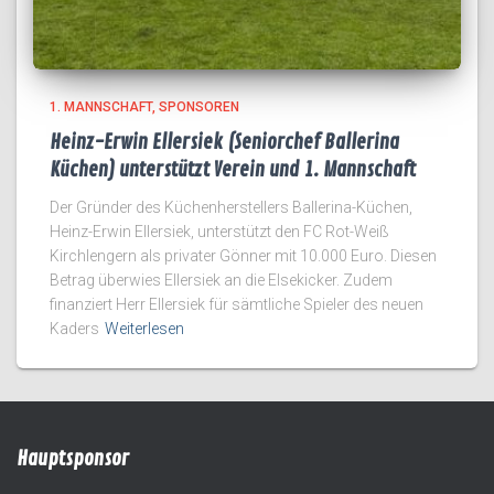
1. MANNSCHAFT
SPONSOREN
Heinz-Erwin Ellersiek (Seniorchef Ballerina
Küchen) unterstützt Verein und 1. Mannschaft
Der Gründer des Küchenherstellers Ballerina-Küchen,
Heinz-Erwin Ellersiek, unterstützt den FC Rot-Weiß
Kirchlengern als privater Gönner mit 10.000 Euro. Diesen
Betrag überwies Ellersiek an die Elsekicker. Zudem
finanziert Herr Ellersiek für sämtliche Spieler des neuen
Kaders
Weiterlesen
Hauptsponsor