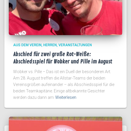
AUS DEM VEREIN
HERREN
VERANSTALTUNGEN
Abschied für zwei große Rot-Weiße:
Abschiedsspiel für Wobker und Pille im August
Wobker vs. Pille – Das ist ein Duell der besonderen Art.
Am 28. August treffen die Allstar-Teams der beiden
Vereinsgrößen aufeinander – als Abschiedsspiel für die
beiden Teamkapitäne. Einige altbekannte Gesichter
werden dazu dann am
Weiterlesen