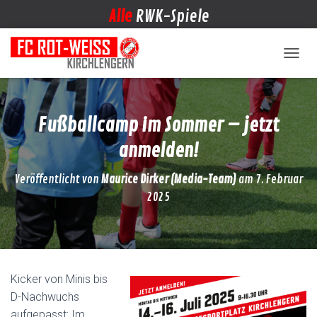
Alle
RWK-Spiele
NAVIG
Fußballcamp im Sommer – jetzt
anmelden!
Veröffentlicht von
Maurice Dirker (Media-Team)
am
7. Februar
2025
Kicker von Minis bis
D-Nachwuchs
aufgepasst: Im