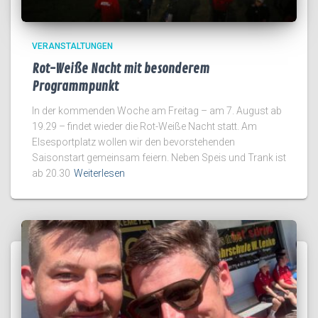
VERANSTALTUNGEN
Rot-Weiße Nacht mit besonderem
Programmpunkt
In der kommenden Woche am Freitag – am 7. August ab
19.29 – findet wieder die Rot-Weiße Nacht statt. Am
Elsesportplatz wollen wir den bevorstehenden
Saisonstart gemeinsam feiern. Neben Speis und Trank ist
ab 20.30
Weiterlesen