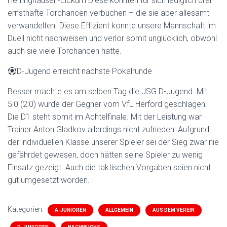
Herringhausen-Eickum Diese konnten für sich lediglich drei
ernsthafte Torchancen verbuchen – die sie aber allesamt
verwandelten. Diese Effizient konnte unsere Mannschaft im
Duell nicht nachweisen und verlor somit unglücklich, obwohl
auch sie viele Torchancen hatte.
D-Jugend erreicht nächste Pokalrunde
Besser machte es am selben Tag die JSG D-Jugend. Mit
5:0 (2:0) wurde der Gegner vom VfL Herford geschlagen.
Die D1 steht somit im Achtelfinale. Mit der Leistung war
Trainer Anton Gladkov allerdings nicht zufrieden: Aufgrund
der individuellen Klasse unserer Spieler sei der Sieg zwar nie
gefährdet gewesen, doch hätten seine Spieler zu wenig
Einsatz gezeigt. Auch die taktischen Vorgaben seien nicht
gut umgesetzt worden.
Kategorien:
A-JUNIOREN
ALLGEMEIN
AUS DEM VEREIN