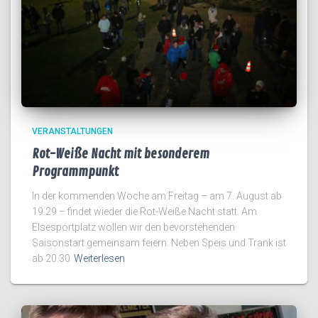
VERANSTALTUNGEN
Rot-Weiße Nacht mit besonderem
Programmpunkt
In der kommenden Woche am Freitag – am 7. August ab
19.29 – findet wieder die Rot-Weiße Nacht statt. Am
Elsesportplatz wollen wir den bevorstehenden
Saisonstart gemeinsam feiern. Neben Speis und Trank ist
ab 20.30
Weiterlesen