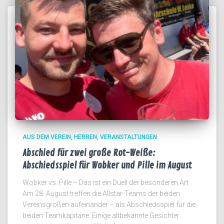
AUS DEM VEREIN
HERREN
VERANSTALTUNGEN
Abschied für zwei große Rot-Weiße:
Abschiedsspiel für Wobker und Pille im August
Wobker vs. Pille – Das ist ein Duell der besonderen Art.
Am 28. August treffen die Allstar-Teams der beiden
Vereinsgrößen aufeinander – als Abschiedsspiel für die
beiden Teamkapitäne. Einige altbekannte Gesichter