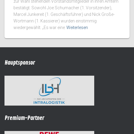
zur Wahl stehenden Vorstandsmitglieder in ihren Ämtern
bestätigt. Sowohl Joe Schumacher (1. Vorsitzender),
Marcel Junkereit (1. Geschäftsführer) und Nick Große-
Wortmann (1. Kassierer) wurden einstimmig
wiedergewählt. „Es war eine
Weiterlesen
Hauptsponsor
Premium-Partner