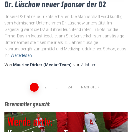
Dr. Lüschow neuer Sponsor der D2
Unsere D2 hat neue Trikots erhalten. Die Mannschaft wird künftig
vom heimischen Unternehmen Dr. Lüschow unterstützt. Im
Gegenzug wirbt die D2 auf ihren leuchtend roten Trikots für die
Firma. Das im Industriegebiet am Straßenverkehrsamt ansässige
Unternehmen stellt seit mehr als 15 Jahren flüssige
Nahrungsergänzungsmittel und Medizinprodukte her. Schön, dass
ihr
Weiterlesen
Von
Maurice Dirker (Media-Team)
, vor
2 Jahren
Seitennummerierung
1
2
…
24
NÄCHSTE
der
Ehrenamtler gesucht
Beiträge