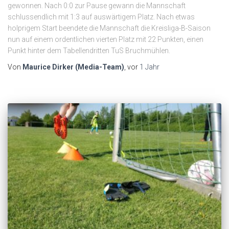
gewonnen. Nach 0:0 zur Pause gewann die Mannschaft
schlussendlich mit 1:3 auf auswärtigem Platz. Nach etwas
holprigem Start beendete die Mannschaft die Kreisliga-B-Saison
nun auf einem ordentlichen vierten Platz mit 22 Punkten, einen
Punkt hinter dem Tabellendritten TuS Bruchmühlen.
Von
Maurice Dirker (Media-Team)
, vor
1 Jahr