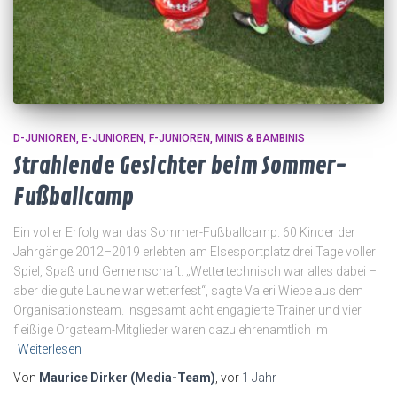
D-JUNIOREN
E-JUNIOREN
F-JUNIOREN
MINIS & BAMBINIS
Strahlende Gesichter beim Sommer-
Fußballcamp
Ein voller Erfolg war das Sommer-Fußballcamp. 60 Kinder der
Jahrgänge 2012–2019 erlebten am Elsesportplatz drei Tage voller
Spiel, Spaß und Gemeinschaft. „Wettertechnisch war alles dabei –
aber die gute Laune war wetterfest“, sagte Valeri Wiebe aus dem
Organisationsteam. Insgesamt acht engagierte Trainer und vier
fleißige Orgateam-Mitglieder waren dazu ehrenamtlich im
Weiterlesen
Von
Maurice Dirker (Media-Team)
, vor
1 Jahr