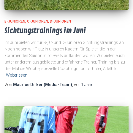
B-JUNIOREN
C-JUNIOREN
D-JUNIOREN
Sichtungstrainings im Juni
Im Juni bieten wir für B-, C- und D-Junioren Sichtungstrainings an.
Noch haben wir Platz in unseren Kadern für Spieler, die in der
kommenden Saison in rot-weiß auflaufen wollen. Wir bieten euch
unter anderem ausgebildete und erfahrene Trainer, Training bis zu
drei Mal die Woche, spezielle Coachings für Torhüter, Atlethik
Weiterlesen
Von
Maurice Dirker (Media-Team)
, vor
1 Jahr