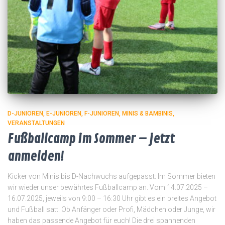
D-JUNIOREN
E-JUNIOREN
F-JUNIOREN
MINIS & BAMBINIS
VERANSTALTUNGEN
Fußballcamp im Sommer – jetzt
anmelden!
Kicker von Minis bis D-Nachwuchs aufgepasst: Im Sommer bieten
wir wieder unser bewährtes Fußballcamp an. Vom 14.07.2025 –
16.07.2025, jeweils von 9:00 – 16:30 Uhr gibt es ein breites Angebot
und Fußball satt. Ob Anfänger oder Profi, Mädchen oder Junge, wir
haben das passende Angebot für euch! Die drei spannenden