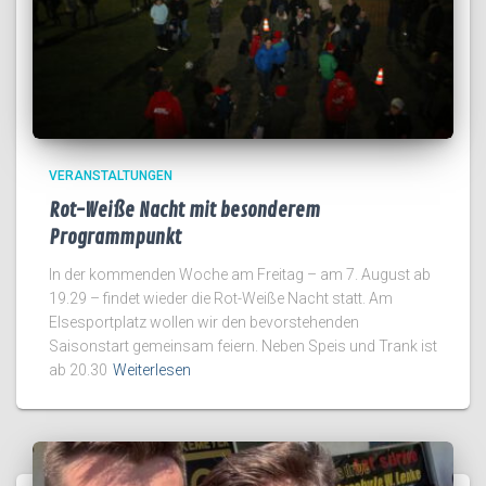
VERANSTALTUNGEN
Rot-Weiße Nacht mit besonderem
Programmpunkt
In der kommenden Woche am Freitag – am 7. August ab
19.29 – findet wieder die Rot-Weiße Nacht statt. Am
Elsesportplatz wollen wir den bevorstehenden
Saisonstart gemeinsam feiern. Neben Speis und Trank ist
ab 20.30
Weiterlesen