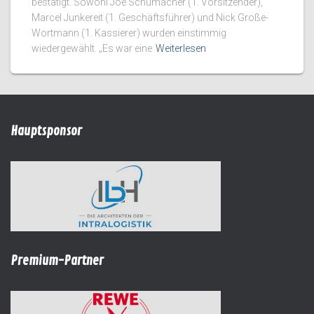
bestätigt. Sowohl Joe Schumacher (1. Vorsitzender),
Marcel Junkereit (1. Geschäftsführer) und Nick Große-
Wortmann (1. Kassierer) wurden einstimmig
wiedergewählt. „Es war eine
Weiterlesen
Hauptsponsor
Premium-Partner