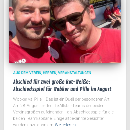
AUS DEM VEREIN
HERREN
VERANSTALTUNGEN
Abschied für zwei große Rot-Weiße:
Abschiedsspiel für Wobker und Pille im August
Wobker vs. Pille – Das ist ein Duell der besonderen Art.
Am 28. August treffen die Allstar-Teams der beiden
Vereinsgrößen aufeinander – als Abschiedsspiel für die
beiden Teamkapitäne. Einige altbekannte Gesichter
werden dazu dann am
Weiterlesen