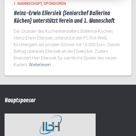
1. MANNSCHAFT
SPONSOREN
Heinz-Erwin Ellersiek (Seniorchef Ballerina
Küchen) unterstützt Verein und 1. Mannschaft
Der Gründer des Küchenherstellers Ballerina-Küchen,
Heinz-Erwin Ellersiek, unterstützt den FC Rot-Weiß
Kirchlengern als privater Gönner mit 10.000 Euro. Diesen
Betrag überwies Ellersiek an die Elsekicker. Zudem
finanziert Herr Ellersiek für sämtliche Spieler des neuen
Kaders
Weiterlesen
Hauptsponsor