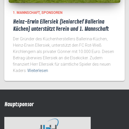
1. MANNSCHAFT
SPONSOREN
Heinz-Erwin Ellersiek (Seniorchef Ballerina
Küchen) unterstützt Verein und 1. Mannschaft
Der Gründer des Küchenherstellers Ballerina-Küchen,
Heinz-Erwin Ellersiek, unterstützt den FC Rot-Weiß
Kirchlengern als privater Gönner mit 10.000 Euro. Diesen
Betrag überwies Ellersiek an die Elsekicker. Zudem
finanziert Herr Ellersiek für sämtliche Spieler des neuen
Kaders
Weiterlesen
Hauptsponsor