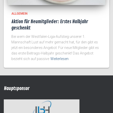
ALLGEMEIN
Aktion für Neumitglieder: Erstes Halbjahr
geschenkt
Bei wem der Westfalen-Liga-Aufstieg unserer 1.
Mannschaft Lust auf mehr gemacht hat, für den gibt es
jetzt ein besonderes Angebot: Für neue Mitglieder gibt es
das erste Beitrags-Halbjahr geschenkt! Das Angebot
bezieht sich auf passive
Weiterlesen
Hauptsponsor