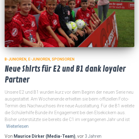
B-JUNIOREN
E-JUNIOREN
SPONSOREN
Neue Shirts für E2 und B1 dank loyaler
Partner
Unsere E2 und B1 wurden kurz vor dem Beginn der neuen Serie neu
ausgestattet. Am Wochenende erhielten sie beim offiziellen Foto-
Termin des Nachwuchses ihre neue Ausstattung. Für die B1 weitete
die Schülerhilfe Bünde ihr Engagement bei den Elsekickern aus.
Bisher unterstützte sie bereits die C1 im vergangenen Jahr und ist
Weiterlesen
Von
Maurice Dirker (Media-Team)
, vor
3 Jahren