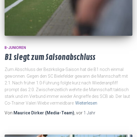
B-JUNIOREN
B1 siegt zum Saisonabschluss
Zum Abschluss der Bezirksliga-Saison hat die B1 noch einmal
gewonnen. Gegen den SC Bielefelder gewann die Mannschaft mit
2:1. Nach früher 1:0-Führung folgte kurz nach Wiederanpfiff
prompt das 2:0. Zwischenzeitlich wehrte die Mannschaft taktisch
stark und im Verbund immer wieder Angrieffe des SCB ab. Der laut
Co-Trainer Valeri Wiebe vermeidbare
Weiterlesen
Von
Maurice Dirker (Media-Team)
, vor
1 Jahr