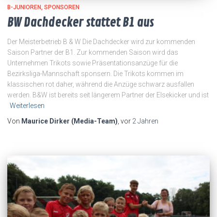
B-JUNIOREN
SPONSOREN
BW Dachdecker stattet B1 aus
Der Meisterbetrieb B & W Die Dachdecker wird zur kommenden
Saison Partner der B1. Zur kommenden Saison wird das
Unternehmen Trikots sowie Präsentationsanzüge für die
Bezirksliga-Mannschaft sponsern. Die Trikots kommen im
klassischen rot daher, während die Anzüge schwarz ausfallen
werden. B&W ist bereits seit längerem Partner der Elsekicker und ist
Weiterlesen
Von
Maurice Dirker (Media-Team)
, vor
2 Jahren