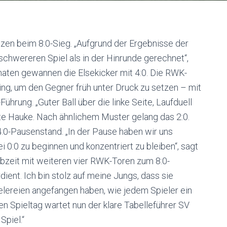
en beim 8:0-Sieg. „Aufgrund der Ergebnisse der
chwereren Spiel als in der Hinrunde gerechnet“,
aten gewannen die Elsekicker mit 4:0. Die RWK-
ing, um den Gegner früh unter Druck zu setzen – mit
ührung. „Guter Ball über die linke Seite, Laufduell
te Hauke. Nach ähnlichem Muster gelang das 2:0.
:0-Pausenstand. „In der Pause haben wir uns
0:0 zu beginnen und konzentriert zu bleiben“, sagt
lbzeit mit weiteren vier RWK-Toren zum 8:0-
ient. Ich bin stolz auf meine Jungs, dass sie
ielereien angefangen haben, wie jedem Spieler ein
en Spieltag wartet nun der klare Tabelleführer SV
Spiel.“