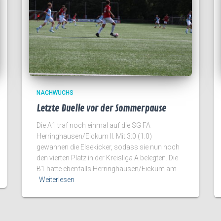
NACHWUCHS
Letzte Duelle vor der Sommerpause
Die A1 traf noch einmal auf die SG FA
Herringhausen/Eickum II. Mit 3:0 (1:0)
gewannen die Elsekicker, sodass sie nun noch
den vierten Platz in der Kreisliga A belegten. Die
B1 hatte ebenfalls Herringhausen/Eickum am
Weiterlesen