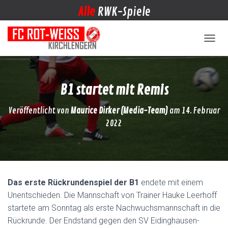
Alle
RWK-Spiele
NAVIG
B1 startet mit Remis
Veröffentlicht von
Maurice Dirker (Media-Team)
am
14. Februar
2022
Das erste Rückrundenspiel der B1
endete mit einem
Unentschieden. Die Mannschaft von Trainer Hauke Leerhoff
startete am Sonntag als erste Nachwuchsmannschaft in die
Rückrunde. Der Endstand gegen den SV Eidinghausen-