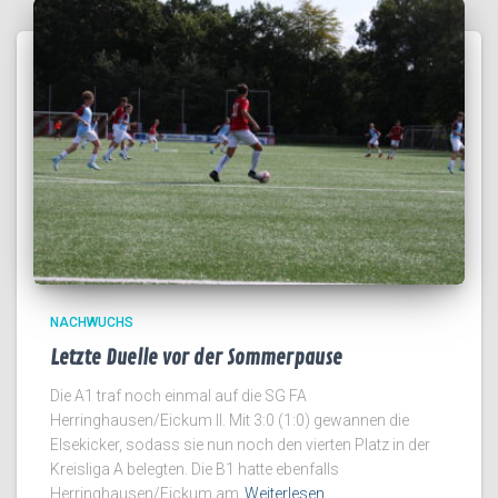
NACHWUCHS
Letzte Duelle vor der Sommerpause
Die A1 traf noch einmal auf die SG FA
Herringhausen/Eickum II. Mit 3:0 (1:0) gewannen die
Elsekicker, sodass sie nun noch den vierten Platz in der
Kreisliga A belegten. Die B1 hatte ebenfalls
Herringhausen/Eickum am
Weiterlesen