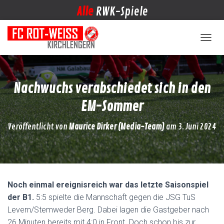
Alle
RWK-Spiele
NAVIG
Nachwuchs verabschiedet sich in den
EM-Sommer
Veröffentlicht von
Maurice Dirker (Media-Team)
am
3. Juni 2024
Noch einmal ereignisreich war das letzte Saisonspiel
der B1.
5:5 spielte die Mannschaft gegen die JSG TuS
Levern/Stemweder Berg. Dabei lagen die Gastgeber nach
26 Minuten bereits mit 4:0 in Front. Doch schon bis zur