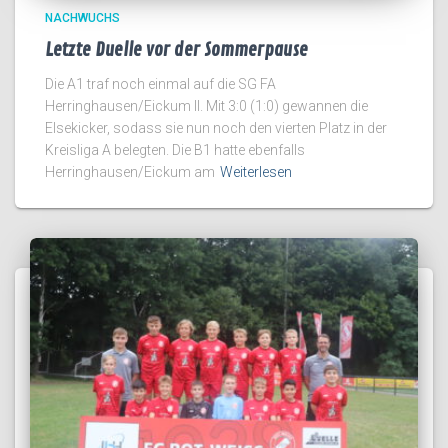
NACHWUCHS
Letzte Duelle vor der Sommerpause
Die A1 traf noch einmal auf die SG FA
Herringhausen/Eickum II. Mit 3:0 (1:0) gewannen die
Elsekicker, sodass sie nun noch den vierten Platz in der
Kreisliga A belegten. Die B1 hatte ebenfalls
Herringhausen/Eickum am
Weiterlesen