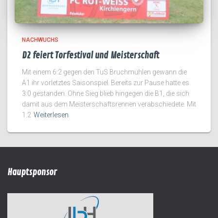
NACHWUCHS
D2 feiert Torfestival und Meisterschaft
Mit einem 6:2 gegen den TuS Bruchmühlen gewann die
A1 ihr vorletztes Saisonspiel. Bereits zur Pause hatte es
3:0 gestanden. Ohne Sieg blieb hingegen die B1, die sich
damit aus dem Meisterschaftsrennen verabschiedete. Mit
1:2
Weiterlesen
Hauptsponsor