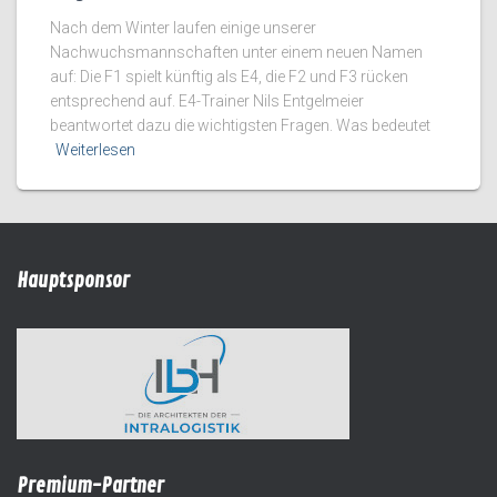
Nach dem Winter laufen einige unserer
Nachwuchsmannschaften unter einem neuen Namen
auf: Die F1 spielt künftig als E4, die F2 und F3 rücken
entsprechend auf. E4-Trainer Nils Entgelmeier
beantwortet dazu die wichtigsten Fragen. Was bedeutet
Weiterlesen
Hauptsponsor
Premium-Partner