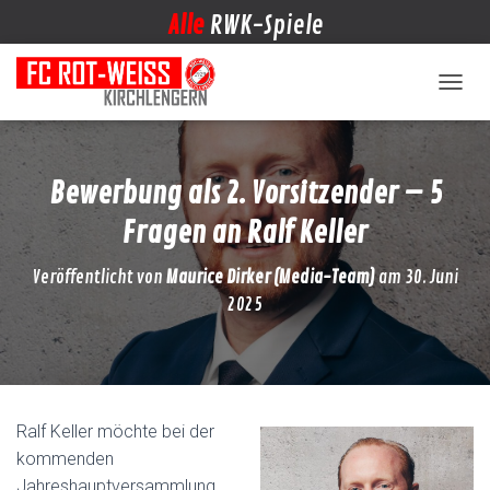
Alle
RWK-Spiele
NAVIG
Bewerbung als 2. Vorsitzender – 5
Fragen an Ralf Keller
Veröffentlicht von
Maurice Dirker (Media-Team)
am
30. Juni
2025
Ralf Keller möchte bei der
kommenden
Jahreshauptversammlung