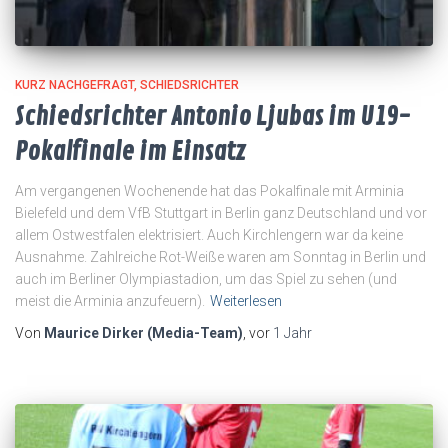
KURZ NACHGEFRAGT
SCHIEDSRICHTER
Schiedsrichter Antonio Ljubas im U19-
Pokalfinale im Einsatz
Am vergangenen Wochenende hat das Pokalfinale mit Arminia
Bielefeld und dem VfB Stuttgart in Berlin ganz Deutschland und vor
allem Ostwestfalen elektrisiert. Auch Kirchlengern war da keine
Ausnahme. Zahlreiche Rot-Weiße waren am Sonntag in Berlin und
auch im Berliner Olympiastadion, um das Spiel zu sehen (und
meist die Arminia anzufeuern).
Weiterlesen
Von
Maurice Dirker (Media-Team)
, vor
1 Jahr