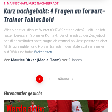
1. MANNSCHAFT
KURZ NACHGEFRAGT
Kurz nachgehakt: 4 Fragen an Torwart-
Trainer Tobias Dold
Wieso hast du dich im Winter für RWK entschieden? Halfi und ich
hatten bereits im Sommer Kontakt. Da ich mich zu der Zeit jedoch
beruflich verändert hatte, sagte ich erstmal ab. Jetzt passte es aber.
Mit Bruchmühlen und Holsen traf ich in den letzten Jahren immer
auf RWK und habe
Weiterlesen
Von
Maurice Dirker (Media-Team)
, vor
2 Jahren
Seitennummerierung
1
2
NÄCHSTE
der
Ehrenamtler gesucht
Beiträge