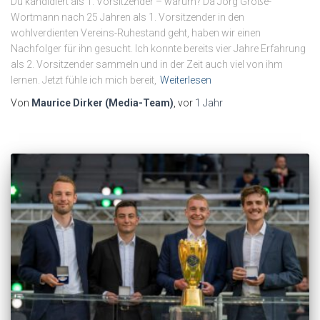
Du kandidiert als 1. Vorsitzender – warum? Da Jörg Große-
Wortmann nach 25 Jahren als 1. Vorsitzender in den
wohlverdienten Vereins-Ruhestand geht, haben wir einen
Nachfolger für ihn gesucht. Ich konnte bereits vier Jahre Erfahrung
als 2. Vorsitzender sammeln und in der Zeit auch viel von ihm
lernen. Jetzt fühle ich mich bereit,
Weiterlesen
Von
Maurice Dirker (Media-Team)
, vor
1 Jahr