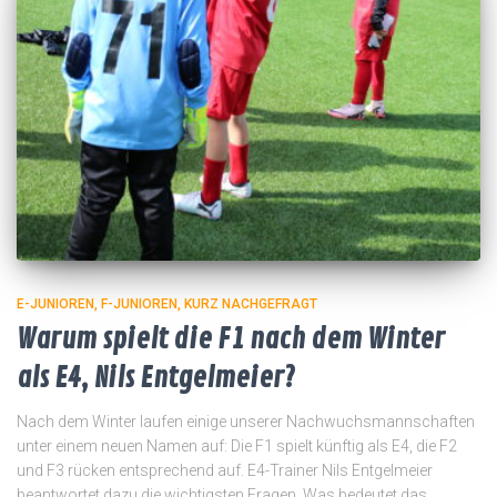
E-JUNIOREN
F-JUNIOREN
KURZ NACHGEFRAGT
Warum spielt die F1 nach dem Winter
als E4, Nils Entgelmeier?
Nach dem Winter laufen einige unserer Nachwuchsmannschaften
unter einem neuen Namen auf: Die F1 spielt künftig als E4, die F2
und F3 rücken entsprechend auf. E4-Trainer Nils Entgelmeier
beantwortet dazu die wichtigsten Fragen. Was bedeutet das