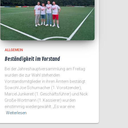
ALLGEMEIN
Beständigkeit im Vorstand
Bei der Jahreshauptversammlung am Freitag
wurden die zur Wahl stehenden
Vorstandsmitglieder in ihren Ämtern bestätigt.
Sowohl Joe Schumacher (1. Vorsitzender),
Marcel Junkereit (1. Geschäftsführer) und Nick
Große-Wortmann (1. Kassierer) wurden
einstimmig wiedergewählt. „Es war eine
Weiterlesen