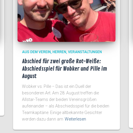
AUS DEM VEREIN
HERREN
VERANSTALTUNGEN
Abschied für zwei große Rot-Weiße:
Abschiedsspiel für Wobker und Pille im
August
Wobker vs. Pille – Das ist ein Duell der
besonderen Art. Am 28. August treffen die
Allstar-Teams der beiden Vereinsgrößen
aufeinander – als Abschiedsspiel für die beiden
Teamkapitäne. Einige altbekannte Gesichter
werden dazu dann am
Weiterlesen