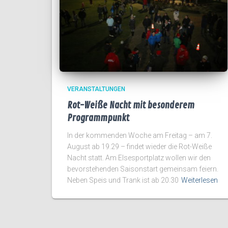
VERANSTALTUNGEN
Rot-Weiße Nacht mit besonderem
Programmpunkt
In der kommenden Woche am Freitag – am 7.
August ab 19.29 – findet wieder die Rot-Weiße
Nacht statt. Am Elsesportplatz wollen wir den
bevorstehenden Saisonstart gemeinsam feiern.
Neben Speis und Trank ist ab 20.30
Weiterlesen