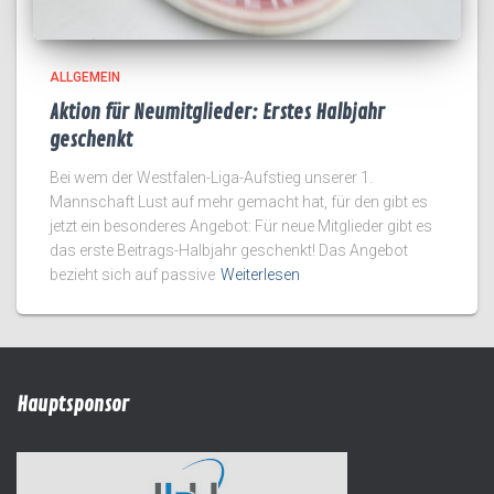
ALLGEMEIN
Aktion für Neumitglieder: Erstes Halbjahr
geschenkt
Bei wem der Westfalen-Liga-Aufstieg unserer 1.
Mannschaft Lust auf mehr gemacht hat, für den gibt es
jetzt ein besonderes Angebot: Für neue Mitglieder gibt es
das erste Beitrags-Halbjahr geschenkt! Das Angebot
bezieht sich auf passive
Weiterlesen
Hauptsponsor